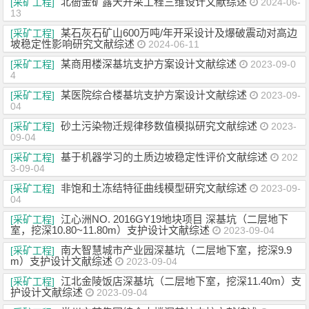
北衙金矿露天开采工程三维设计文献综述
[采矿工程]
2024-06-
13
某石灰石矿山600万吨/年开采设计及爆破震动对高边
[采矿工程]
坡稳定性影响研究文献综述
2024-06-11
某商用楼深基坑支护方案设计文献综述
[采矿工程]
2023-09-0
4
某医院综合楼基坑支护方案设计文献综述
[采矿工程]
2023-09-
04
砂土污染物迁规律移数值模拟研究文献综述
[采矿工程]
2023-
09-04
基于机器学习的土质边坡稳定性评价文献综述
[采矿工程]
202
3-09-04
非饱和土冻结特征曲线模型研究文献综述
[采矿工程]
2023-09-
04
江心洲NO. 2016GY19地块项目 深基坑（二层地下
[采矿工程]
室，挖深10.80~11.80m）支护设计文献综述
2023-09-04
南大智慧城市产业园深基坑（二层地下室，挖深9.9
[采矿工程]
m）支护设计文献综述
2023-09-04
江北金陵饭店深基坑（二层地下室，挖深11.40m）支
[采矿工程]
护设计文献综述
2023-09-04