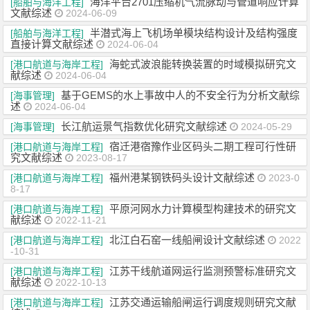
海洋平台2701压缩机气流脉动与管道响应计算
[船舶与海洋工程]
文献综述
2024-06-09
半潜式海上飞机场单模块结构设计及结构强度
[船舶与海洋工程]
直接计算文献综述
2024-06-04
海蛇式波浪能转换装置的时域模拟研究文
[港口航道与海岸工程]
献综述
2024-06-04
基于GEMS的水上事故中人的不安全行为分析文献综
[海事管理]
述
2024-06-04
长江航运景气指数优化研究文献综述
[海事管理]
2024-05-29
宿迁港宿豫作业区码头二期工程可行性研
[港口航道与海岸工程]
究文献综述
2023-08-17
福州港某钢铁码头设计文献综述
[港口航道与海岸工程]
2023-0
8-17
平原河网水力计算模型构建技术的研究文
[港口航道与海岸工程]
献综述
2022-11-21
北江白石窑一线船闸设计文献综述
[港口航道与海岸工程]
2022
-10-31
江苏干线航道网运行监测预警标准研究文
[港口航道与海岸工程]
献综述
2022-10-13
江苏交通运输船闸运行调度规则研究文献
[港口航道与海岸工程]