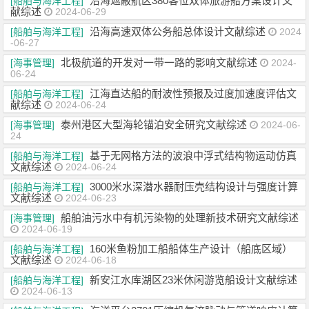
沿海遮蔽航区380客位双体旅游船方案设计文
[船舶与海洋工程]
献综述
2024-06-29
沿海高速双体公务船总体设计文献综述
[船舶与海洋工程]
2024
-06-27
北极航道的开发对一带一路的影响文献综述
[海事管理]
2024-
06-24
江海直达船的耐波性预报及过度加速度评估文
[船舶与海洋工程]
献综述
2024-06-24
泰州港区大型海轮锚泊安全研究文献综述
[海事管理]
2024-06-
24
基于无网格方法的波浪中浮式结构物运动仿真
[船舶与海洋工程]
文献综述
2024-06-24
3000米水深潜水器耐压壳结构设计与强度计算
[船舶与海洋工程]
文献综述
2024-06-23
船舶油污水中有机污染物的处理新技术研究文献综述
[海事管理]
2024-06-19
160米鱼粉加工船船体生产设计（船底区域）
[船舶与海洋工程]
文献综述
2024-06-18
新安江水库湖区23米休闲游览船设计文献综述
[船舶与海洋工程]
2024-06-13