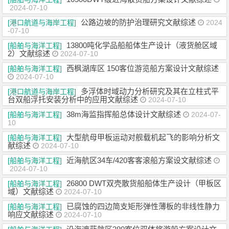
2024-07-10
公路边坡的防护治理研究文献综述
[港口航道与海岸工程]
2024
-07-10
13800吨化学品船船体生产设计（液货舱区域
[船舶与海洋工程]
2）文献综述
2024-07-10
西枫湖库区 150客位游览船方案设计文献综述
[船舶与海洋工程]
2024-07-10
多浮体时域动力分析研究及其在立柱式平
[港口航道与海岸工程]
台双船浮托安装分析中的应用文献综述
2024-07-10
38m海监指挥船总体设计文献综述
[船舶与海洋工程]
2024-07-
10
大型航母甲板运动对舰载机起飞的影响分析文
[船舶与海洋工程]
献综述
2024-07-10
近海航区34车/420客客滚船方案设文献综述
[船舶与海洋工程]
2024-07-10
26800 DWT双壳散货船船体生产设计（甲板区
[船舶与海洋工程]
域）文献综述
2024-07-10
已腐蚀的四边简支矩形弹性薄板的非线性静力
[船舶与海洋工程]
响应文献综述
2024-07-10