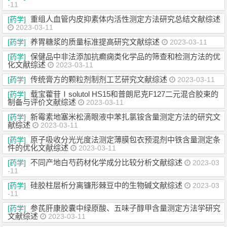
-11
重组人血管内皮抑素体内活性测定方法研究总结文献综述
[药学]
2023-03-11
养胃糖浆的质量标准提高研究文献综述
[药学]
2023-03-11
保健品中非法添加抗癫痫类化学品的筛查和检测方法的优
[药学]
化文献综述
2023-03-11
传统膏方的颗粒剂制剂工艺研究文献综述
[药学]
2023-03-11
载宝藿苷Ⅰsolutol HS15和普朗尼克F127二元混合胶束的
[药学]
制备与评价文献综述
2023-03-11
新霉素地塞米松滴眼液中苯扎氯铵含量测定方法的研究文
[药学]
献综述
2023-03-11
原子吸收分光光度法测定薄膜包衣预混剂中铁含量测定条
[药学]
件的优化文献综述
2023-03-11
不同产地白芍药材化学成分比较分析文献综述
[药学]
2023-03
-11
硅胶柱层析分离镰形棘豆中的生物碱文献综述
[药学]
2023-03
-11
参芪肝康胶囊中绿原酸、五味子醇甲含量测定方法学研究
[药学]
文献综述
2023-03-11