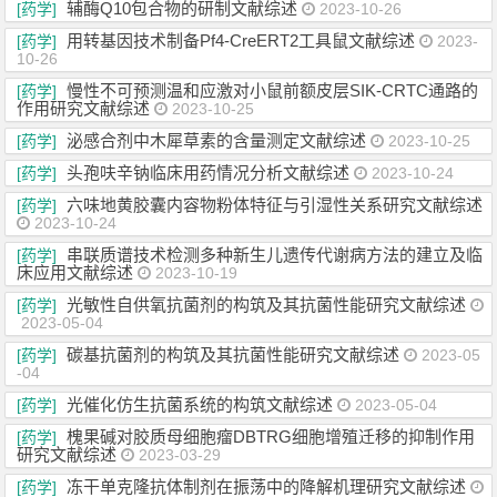
辅酶Q10包合物的研制文献综述
[药学]
2023-10-26
用转基因技术制备Pf4-CreERT2工具鼠文献综述
[药学]
2023-
10-26
慢性不可预测温和应激对小鼠前额皮层SIK-CRTC通路的
[药学]
作用研究文献综述
2023-10-25
泌感合剂中木犀草素的含量测定文献综述
[药学]
2023-10-25
头孢呋辛钠临床用药情况分析文献综述
[药学]
2023-10-24
六味地黄胶囊内容物粉体特征与引湿性关系研究文献综述
[药学]
2023-10-24
串联质谱技术检测多种新生儿遗传代谢病方法的建立及临
[药学]
床应用文献综述
2023-10-19
光敏性自供氧抗菌剂的构筑及其抗菌性能研究文献综述
[药学]
2023-05-04
碳基抗菌剂的构筑及其抗菌性能研究文献综述
[药学]
2023-05
-04
光催化仿生抗菌系统的构筑文献综述
[药学]
2023-05-04
槐果碱对胶质母细胞瘤DBTRG细胞增殖迁移的抑制作用
[药学]
研究文献综述
2023-03-29
冻干单克隆抗体制剂在振荡中的降解机理研究文献综述
[药学]