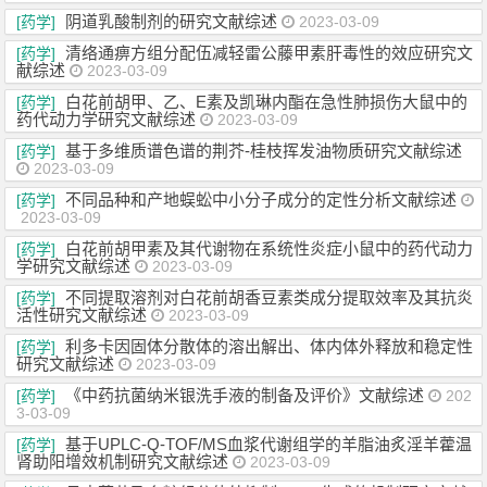
阴道乳酸制剂的研究文献综述
[药学]
2023-03-09
清络通痹方组分配伍减轻雷公藤甲素肝毒性的效应研究文
[药学]
献综述
2023-03-09
白花前胡甲、乙、E素及凯琳内酯在急性肺损伤大鼠中的
[药学]
药代动力学研究文献综述
2023-03-09
基于多维质谱色谱的荆芥-桂枝挥发油物质研究文献综述
[药学]
2023-03-09
不同品种和产地蜈蚣中小分子成分的定性分析文献综述
[药学]
2023-03-09
白花前胡甲素及其代谢物在系统性炎症小鼠中的药代动力
[药学]
学研究文献综述
2023-03-09
不同提取溶剂对白花前胡香豆素类成分提取效率及其抗炎
[药学]
活性研究文献综述
2023-03-09
利多卡因固体分散体的溶出解出、体内体外释放和稳定性
[药学]
研究文献综述
2023-03-09
《中药抗菌纳米银洗手液的制备及评价》文献综述
[药学]
202
3-03-09
基于UPLC-Q-TOF/MS血浆代谢组学的羊脂油炙淫羊藿温
[药学]
肾助阳增效机制研究文献综述
2023-03-09