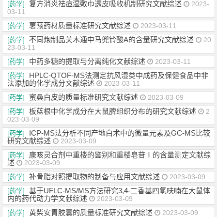
复方消炎祛痘湿敷巾透皮吸收机制研究文献综述
[药学]
2023-
03-11
薯蓣药材质量标准研究文献综述
[药学]
2023-03-11
不同炮制品关木通中马兜铃酸A的含量研究文献综述
[药学]
20
23-03-11
中药多糖的提取与分离纯化文献综述
[药学]
2023-03-11
HPLC-QTOF-MS法测定抗风湿类中成药及保健食品中非
[药学]
法添加的化学成分文献综述
2023-03-11
蜜桑白皮的质量标准研究文献综述
[药学]
2023-03-09
板蓝根中化学成分在大鼠脾组织分布的研究文献综述
[药学]
2
023-03-09
ICP-MS法分析不同产地白术中的微量元素及GC-MS比较
[药学]
研究文献综述
2023-03-09
康咳灵合剂中重楼的鉴别和重楼皂苷Ⅰ的含量测定文献综
[药学]
述
2023-03-09
补骨脂对照提取物的制备与应用文献综述
[药学]
2023-03-09
基于UFLC-MS/MS方法研究3,4-二香基四氢呋喃在大鼠体
[药学]
内的药代动力学文献综述
2023-03-09
黄柴安胃胶囊的质量标准研究文献综述
[药学]
2023-03-09