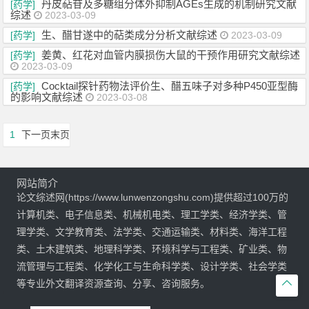
丹皮萜苷及多糖组分体外抑制AGEs生成的机制研究文献
[药学]
综述
2023-03-09
生、醋甘遂中的萜类成分分析文献综述
[药学]
2023-03-09
姜黄、红花对血管内膜损伤大鼠的干预作用研究文献综述
[药学]
2023-03-09
Cocktail探针药物法评价生、醋五味子对多种P450亚型酶
[药学]
的影响文献综述
2023-03-08
1
下一页
末页
网站简介
论文综述网(https://www.lunwenzongshu.com)提供超过100万的
计算机类、电子信息类、机械机电类、理工学类、经济学类、管
理学类、文学教育类、法学类、交通运输类、材料类、海洋工程
类、土木建筑类、地理科学类、环境科学与工程类、矿业类、物
流管理与工程类、化学化工与生命科学类、设计学类、社会学类

等专业外文翻译资源查询、分享、咨询服务。