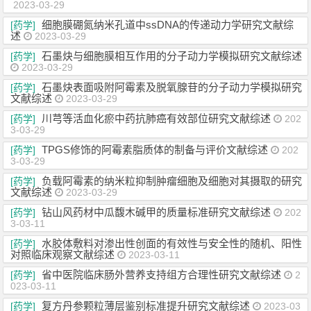
2023-03-29
细胞膜硼氮纳米孔道中ssDNA的传递动力学研究文献综
[药学]
述
2023-03-29
石墨炔与细胞膜相互作用的分子动力学模拟研究文献综述
[药学]
2023-03-29
石墨炔表面吸附阿霉素及脱氧腺苷的分子动力学模拟研究
[药学]
文献综述
2023-03-29
川芎等活血化瘀中药抗肺癌有效部位研究文献综述
[药学]
202
3-03-29
TPGS修饰的阿霉素脂质体的制备与评价文献综述
[药学]
202
3-03-29
负载阿霉素的纳米粒抑制肿瘤细胞及细胞对其摄取的研究
[药学]
文献综述
2023-03-29
钻山风药材中瓜馥木碱甲的质量标准研究文献综述
[药学]
202
3-03-11
水胶体敷料对渗出性创面的有效性与安全性的随机、阳性
[药学]
对照临床观察文献综述
2023-03-11
省中医院临床肠外营养支持组方合理性研究文献综述
[药学]
2
023-03-11
复方丹参颗粒薄层鉴别标准提升研究文献综述
[药学]
2023-03