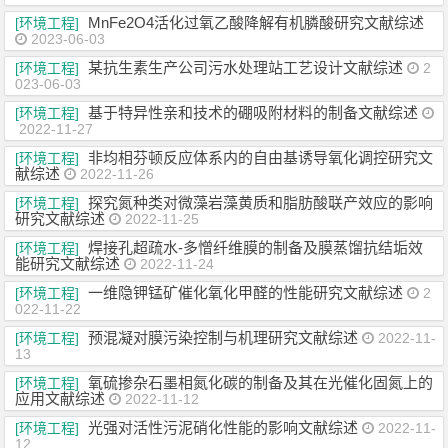
MnFe2O4活化过氧乙酸降解有机膦酸研究文献综述
[环境工程]
2023-06-03
某抗生素生产公司污水处理站工艺设计文献综述
[环境工程]
2
023-06-03
基于特异性亲和技术的硼吸附材料的制备文献综述
[环境工程]
2022-11-27
非均相芬顿反应体系内的自由基诱导氧化调控研究文
[环境工程]
献综述
2022-11-26
探究氮种类对微藻岩藻黄质和脂肪酸联产效应的影响
[环境工程]
研究文献综述
2022-11-25
焊接孔超疏水-多憎纤维膜的制备及膜蒸馏抗结垢效
[环境工程]
能研究文献综述
2022-11-24
一维隐钾锰矿催化氧化甲醛的性能研究文献综述
[环境工程]
2
022-11-22
预混凝对膜污染控制与机理研究文献综述
[环境工程]
2022-11-
13
氧硫掺杂石墨相氮化碳的制备及其在光催化固氮上的
[环境工程]
应用文献综述
2022-11-12
光强对活性污泥硝化性能的影响文献综述
[环境工程]
2022-11-
12