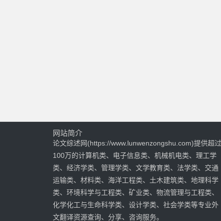
网站简介
论文综述网(https://www.lunwenzongshu.com)提供超
100万的计算机类、电子信息类、机械机电类、理工学
类、经济学类、管理学类、文学教育类、法学类、交通
运输类、材料类、海洋工程类、土木建筑类、地理科学
类、环境科学与工程类、矿业类、物流管理与工程类、
化学化工与生命科学类、设计学类、社会学类等专业外
文翻译资源查询、分享、咨询服务。