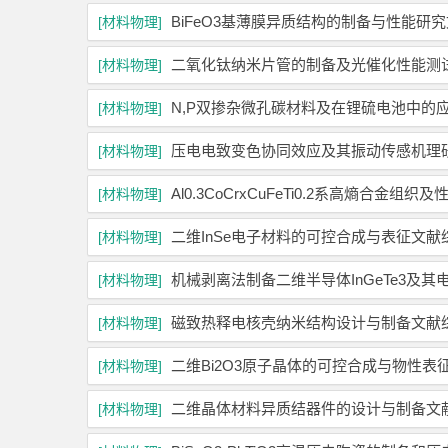
BiFeO3基薄膜异质结构的制备与性能研
[材料物理]
二氧化钛纳米片管的制备及光催化性能测
[材料物理]
N,P双掺杂微孔碳材料及在锂硫电池中的
[材料物理]
压电电致变色协同效应及其振动传感机理
[材料物理]
Al0.3CoCrxCuFeTi0.2系高熵合金组
[材料物理]
二维InSe电子材料的可控合成与表征文献
[材料物理]
机械剥离法制备二维半导体InGeTe3及
[材料物理]
磁致热释电核壳纳米结构设计与制备文献
[材料物理]
二维Bi2O3原子晶体的可控合成与物性表
[材料物理]
二维晶体材料异质结器件的设计与制备文
[材料物理]