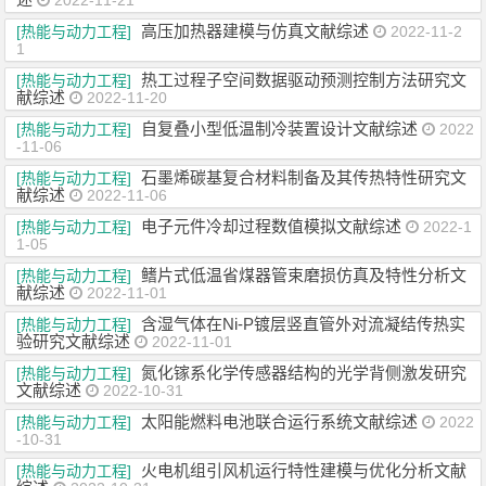
2022-11-21
高压加热器建模与仿真文献综述
[热能与动力工程]
2022-11-2
1
热工过程子空间数据驱动预测控制方法研究文
[热能与动力工程]
献综述
2022-11-20
自复叠小型低温制冷装置设计文献综述
[热能与动力工程]
2022
-11-06
石墨烯碳基复合材料制备及其传热特性研究文
[热能与动力工程]
献综述
2022-11-06
电子元件冷却过程数值模拟文献综述
[热能与动力工程]
2022-1
1-05
鳍片式低温省煤器管束磨损仿真及特性分析文
[热能与动力工程]
献综述
2022-11-01
含湿气体在Ni-P镀层竖直管外对流凝结传热实
[热能与动力工程]
验研究文献综述
2022-11-01
氮化镓系化学传感器结构的光学背侧激发研究
[热能与动力工程]
文献综述
2022-10-31
太阳能燃料电池联合运行系统文献综述
[热能与动力工程]
2022
-10-31
火电机组引风机运行特性建模与优化分析文献
[热能与动力工程]