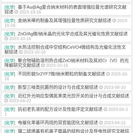
基于Au@Ag复合纳米材料的表面增强拉曼光谱研究文献
[化学]
综述
2023-10-16
金纳米棒的制备及其增强拉曼性质研究文献综述
[化学]
2023-
10-16
ZnO/Ag微/纳米晶的光化学合成及其光催化性质文献综述
[化学]
2023-10-16
水热法控制合成中空结构CeVO4微结构及光催化活性文
[化学]
献综述
2023-10-16
聚合物辅助溶剂热合成ZnO纳米材料及其对Cr（VI）的光
[化学]
降解研究文献综述
2023-10-16
不同形貌Sr2YF7微/纳米颗粒的制备文献综述
[化学]
2023-10-
16
新型三唑类抗菌剂的设计与合成文献综述
[化学]
2023-08-10
近红外光响应型偶氮苯类光控开关的设计与合成文献综述
[化学]
2023-04-22
抗初老乳液的配方设计及性能评定文献综述
[化学]
2023-04-2
1
电催化苯基环丙烷的双官能团化文献综述
[化学]
2023-04-21
镍二硫烯基有机离子塑晶的结构设计及导电性研究文献综
[化学]