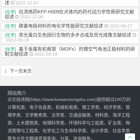
述
2022-12-07
抗溃疡药KFP-H009在犬体内的药代动力学性质研究文献
[化学]
综述
2022-12-06
碳基电极材料的电化学性能研究文献综述
[化学]
2022-09-27
荧光蛋白生色团衍生物的多步合成及荧光成像文献综述
[化学]
2022-09-18
基于金属有机框架（MOFs）的锂空气电池正极材料的研
[化学]
制文献综述
2022-09-18
1
下一页
末页
网站简介
论文综述网(https://www.lunwenzongshu.com)提供超过100万的
计算机类、电子信息类、机械机电类、理工学类、经济学类、管
理学类、文学教育类、法学类、交通运输类、材料类、海洋工程
类、土木建筑类、地理科学类、环境科学与工程类、矿业类、物
流管理与工程类、化学化工与生命科学类、设计学类、社会学类

等专业外文翻译资源查询、分享、咨询服务。