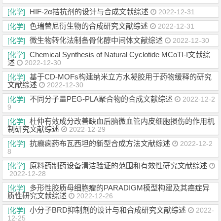
HIF-2α拮抗剂的设计与合成文献综述
[化学]
2022-12-31
色瑞替尼衍生物的合成研究文献综述
[化学]
2022-12-31
微生物转化法制备骨化醇中间体文献综述
[化学]
2022-12-30
Chemical Synthesis of Natural Cyclotide MCoTI-I文献综
[化学]
述
2022-12-30
基于CD-MOFs构建纳米立方水凝胶用于药物缓释的研究
[化学]
文献综述
2022-12-30
不同分子量PEG-PLA聚合物的合成文献综述
[化学]
2022-12-2
9
杜仲有效成分改善缺血后脑微血管内皮细胞损伤的作用机
[化学]
制研究文献综述
2022-12-29
抗癫痫药布瓦西坦的新型合成方法文献综述
[化学]
2022-12-2
8
原料药制药设备清洁验证的范围和有效性研究文献综述
[化学]
2022-12-28
多形性胶质母细胞瘤的PARADIGM模型构建及其癌症异
[化学]
质性研究文献综述
2022-12-26
小分子BRD抑制剂的设计与和合成研究文献综述
[化学]
2022-
12-25