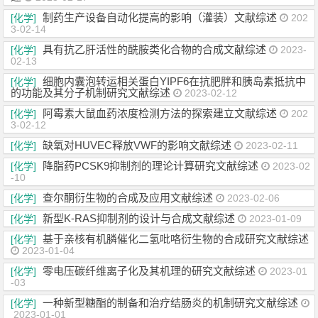
制药生产设备自动化提高的影响（灌装）文献综述
[化学]
202
3-02-14
具有抗乙肝活性的酰胺类化合物的合成文献综述
[化学]
2023-
02-13
细胞内囊泡转运相关蛋白YIPF6在抗肥胖和胰岛素抵抗中
[化学]
的功能及其分子机制研究文献综述
2023-02-12
阿霉素大鼠血药浓度检测方法的探索建立文献综述
[化学]
202
3-02-12
缺氧对HUVEC释放VWF的影响文献综述
[化学]
2023-02-11
降脂药PCSK9抑制剂的理论计算研究文献综述
[化学]
2023-02
-10
查尔酮衍生物的合成及应用文献综述
[化学]
2023-02-06
新型K-RAS抑制剂的设计与合成文献综述
[化学]
2023-01-09
基于亲核有机膦催化二氢吡咯衍生物的合成研究文献综述
[化学]
2023-01-04
零电压碳纤维离子化及其机理的研究文献综述
[化学]
2023-01
-03
一种新型糖酯的制备和治疗结肠炎的机制研究文献综述
[化学]
2023-01-01