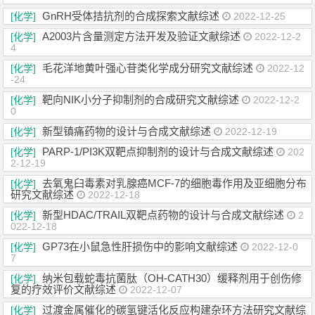
GnRH受体拮抗剂的合成探索文献综述
[化学]
2022-12-25
A2003片含量测定方法开发及验证文献综述
[化学]
2022-12-2
4
毛花洋地黄叶强心苷类化学成分研究文献综述
[化学]
2022-12
-24
靶向NIK小分子抑制剂的合成研究文献综述
[化学]
2022-12-2
0
新型镇痛药物的设计与合成文献综述
[化学]
2022-12-19
PARP-1/PI3K双靶点抑制剂的设计与合成文献综述
[化学]
202
2-12-19
去氧鬼臼毒素对乳腺癌MCF-7的细胞毒作用及亚细胞分布
[化学]
研究文献综述
2022-12-18
新型HDAC/TRAIL双靶点药物的设计与合成文献综述
[化学]
2
022-12-18
GP73在小鼠急性肝损伤中的影响文献综述
[化学]
2022-12-0
7
纳米包载蛇毒抗菌肽（OH-CATH30）缓释剂用于创伤修
[化学]
复的疗效评价文献综述
2022-12-07
过渡金属催化的碳氢键活化反应构建杂环方法研究文献综
[化学]