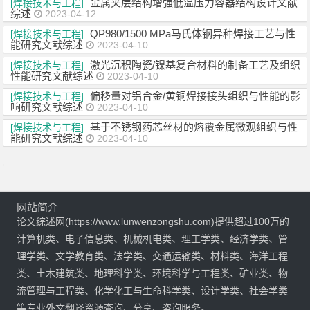
金属夹层结构增强低温压力容器结构设计文献
[焊接技术与工程]
综述
2023-04-12
QP980/1500 MPa马氏体钢异种焊接工艺与性
[焊接技术与工程]
能研究文献综述
2023-04-10
激光沉积陶瓷/镍基复合材料的制备工艺及组织
[焊接技术与工程]
性能研究文献综述
2023-04-10
偏移量对铝合金/黄铜焊接接头组织与性能的影
[焊接技术与工程]
响研究文献综述
2023-04-10
基于不锈钢药芯丝材的熔覆金属微观组织与性
[焊接技术与工程]
能研究文献综述
2023-04-10
网站简介
论文综述网(https://www.lunwenzongshu.com)提供超过100万的
计算机类、电子信息类、机械机电类、理工学类、经济学类、管
理学类、文学教育类、法学类、交通运输类、材料类、海洋工程
类、土木建筑类、地理科学类、环境科学与工程类、矿业类、物
流管理与工程类、化学化工与生命科学类、设计学类、社会学类
等专业外文翻译资源查询、分享、咨询服务。