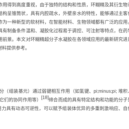
作用得到高度重视，由于独特的结构和性质，环糊精及其衍生物
结构呈锥筒状，具有内腔疏水，外壁亲水的特性，能够通过主客
作为一种新型的软材料，在智能材料、生物领域都有广泛的应用
具有制备条件温和、凝胶化过程易于调控、可注射等特点，在药
用前景。本文对环糊精超分子水凝胶在各领域应用的最新研究进
材料提供参考。
装基元）通过弱键相互作用（如氢键、pi;minus;pi; 堆积
[18]
及它们的协同作用等）
缔合而成的具有特定结构和功能的分子
用力具有动态可逆性，可以赋予组装体优异的多重刺激响应、自