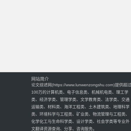
网站简介
论文综述网(https://www.lunwenzongshu.com)提供超
100万的计算机类、电子信息类、机械机电类、理工学
类、经济学类、管理学类、文学教育类、法学类、交通
运输类、材料类、海洋工程类、土木建筑类、地理科学
类、环境科学与工程类、矿业类、物流管理与工程类、
化学化工与生命科学类、设计学类、社会学类等专业外
文翻译资源查询、分享、咨询服务。