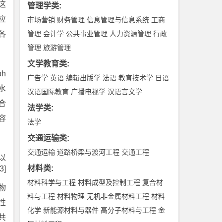
这
管理学类
:
应
市场营销
财务管理
信息管理与信息系统
工商
各
管理
会计学
公共事业管理
人力资源管理
行政
管理
旅游管理
文学教育类
:
h
广告学
英语
编辑出版学
法语
教育技术学
日语
水
汉语国际教育
广播电视学
汉语言文学
合
法学类
:
容
法学
。
交通运输类
:
交通运输
道路桥梁与渡河工程
交通工程
以
材料类
:
3]
材料科学与工程
材料成型及控制工程
复合材
物
料与工程
材料物理
无机非金属材料工程
材料
性
化学
新能源材料与器件
高分子材料与工程
金
共