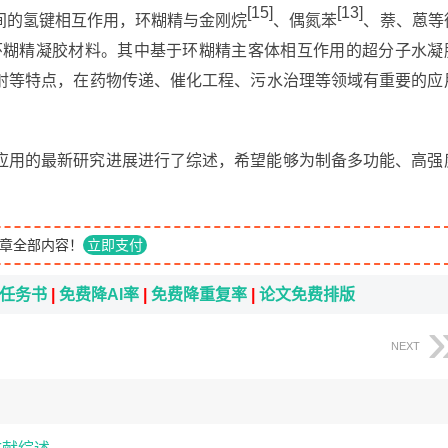
[15]
[13]
间的氢键相互作用，环糊精与金刚烷
、偶氮苯
、萘、蒽等
环糊精凝胶材料。其中基于环糊精主客体相互作用的超分子水凝
射等特点，在药物传递、催化工程、污水治理等领域有重要的应
应用的最新研究进展进行了综述，希望能够为制备多功能、高强
章全部内容！
立即支付
i任务书
|
免费降AI率
|
免费降重复率
|
论文免费排版
NEXT