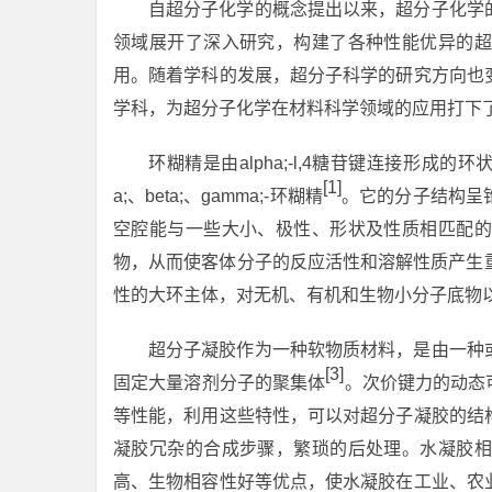
自超分子化学的概念提出以来，超分子化学
领域展开了深入研究，构建了各种性能优异的超
用。随着学科的发展，超分子科学的研究方向也
学科，为超分子化学在材料科学领域的应用打下
环糊精是由alpha;-l,4糖苷键连接形成的
[1]
a;、beta;、gamma;-环糊精
。它的分子结构呈
空腔能与一些大小、极性、形状及性质相匹配的
物，从而使客体分子的反应活性和溶解性质产生
性的大环主体，对无机、有机和生物小分子底物
超分子凝胶作为一种软物质材料，是由一种
[3]
固定大量溶剂分子的聚集体
。次价键力的动态
等性能，利用这些特性，可以对超分子凝胶的结
凝胶冗杂的合成步骤，繁琐的后处理。水凝胶相
高、生物相容性好等优点，使水凝胶在工业、农