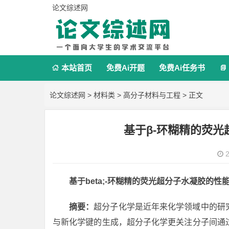
论文综述网
本站首页
免费Ai开题
免费Ai任务书


论文综述网
>
材料类
>
高分子材料与工程
> 正文
基于β-环糊精的荧
2
基于beta;-环糊精的荧光超分子水凝胶的性
摘要：
超分子化学是近年来化学领域中的研
与新化学键的生成，超分子化学更关注分子间通