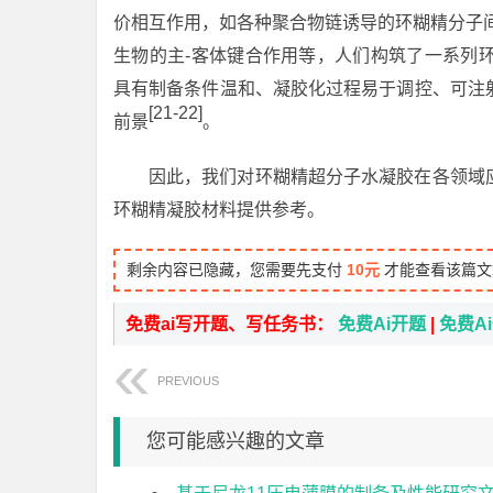
价相互作用，如各种聚合物链诱导的环糊精分子
生物的主-客体键合作用等，人们构筑了一系列
具有制备条件温和、凝胶化过程易于调控、可注
[21-22]
前景
。
因此，我们对环糊精超分子水凝胶在各领域
环糊精凝胶材料提供参考。
剩余内容已隐藏，您需要先支付
10元
才能查看该篇文
免费ai写开题、写任务书：
免费Ai开题
|
免费A
PREVIOUS
您可能感兴趣的文章