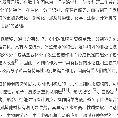
的发展迅猛，在数十年间成为一门前沿学科。许多科研工作者在
分子组装体，在催化、分子识别、传输存储等方面得到了广泛
变的更加多元化、系统化，涉及到物理、化学、生物、计算机等
了良好的基础。
环状低聚糖，通常含有6、7、8个D-吡喃葡萄糖单元，分别称为alp
锥筒状，具有内腔疏水，外壁亲水的特性。这种特殊的非极性疏
客体分子或某些客体分子发生包结作用而形成稳定的超分子包
[2]
重大改变
。因此，环糊精作为一种具有良好的水溶性和生物兼
以及高分子链具有特异性识别与键合作用，因而备受人们的关注
或多种弱的次价键力协同作用构建的、具有三维网络结构的、可
[14]
[20]
[1
可逆性，赋予了凝胶多重刺激响应
、形状记忆
、自修复
构、形貌、性能进行设计调控，操作简单方便，避免了传统聚合
对其他材料有着明显优势，其具有含水量高、性质柔软、通透
业、生物医学乃至生活中都有着广泛的应用。通过各种各样的非