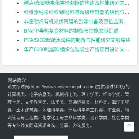
碳点/壳聚糖电化学检测器的构建及性能研究文献综述
纤维素纳米纤维/碳材料基超级电容器的结构与性能文献综述
非富勒烯有机光伏薄膜的刮涂制备及原位监测研究文献综述
BN/PP导热复合材料的制备与性能文献综述
PFA/SiO2超疏水海绵的制备与性能研究文献综述
年产6000吨塑料编织包装袋生产线项目设计文献综述
网站简介
论文综述网(https://www.lunwenzongshu.com)提供超过100万的
计算机类、电子信息类、机械机电类、理工学类、经济学类、管
理学类、文学教育类、法学类、交通运输类、材料类、海洋工程
类、土木建筑类、地理科学类、环境科学与工程类、矿业类、物
流管理与工程类、化学化工与生命科学类、设计学类、社会学类
等专业外文翻译资源查询、分享、咨询服务。
