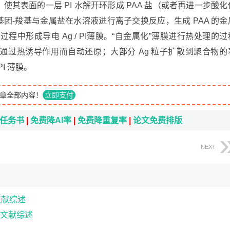
蚀，使其表面的一层 PI 水解开环形成 PAA 盐（或者再进一步酸化
性基团-羧基与金属盐在水溶液进行离子交换反应，生成 PAA 的金
中形成导电 Ag / PI薄膜。“自金属化”薄膜进行热处理的过
，通过热诱导作用而自动还原；大部分 Ag 粒子扩散到聚合物的
I 薄膜。
章全部内容！
立即支付
i任务书
|
免费降AI率
|
免费降重复率
|
论文免费排版
NEXT
文献综述
文献综述