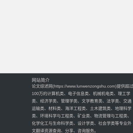
网站简介
论文综述网(https://www.lunwenzongshu.com)提供超
100万的计算机类、电子信息类、机械机电类、理工学
类、经济学类、管理学类、文学教育类、法学类、交通
运输类、材料类、海洋工程类、土木建筑类、地理科学
类、环境科学与工程类、矿业类、物流管理与工程类、
化学化工与生命科学类、设计学类、社会学类等专业外
文翻译资源查询、分享、咨询服务。