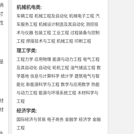
纳
机械机电类
:
寸
车辆工程
机械工程及自动化
机械电子工程
汽
性
车服务工程
机械设计制造及其自动化
测控技
术与仪器
包装工程
工业工程
过程装备与控制
工程
焊接技术与工程
机械工程
印刷工程
理工学类
:
工程力学
应用物理
能源与动力工程
电气工程
是
及其自动化
自动化
轮机工程
油气储运工程
数
学基地
信息与计算科学
统计学
建筑电气与智
能化
新能源科学与工程
数学与应用数学
热能
与动力工程
能源与环境系统工程
木材科学与
材
工程
材
经济学类
:
国际经济与贸易
电子商务
金融学
经济学
金融
工程
生