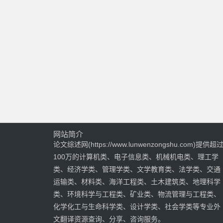
网站简介
论文综述网(https://www.lunwenzongshu.com)提供超
100万的计算机类、电子信息类、机械机电类、理工学
类、经济学类、管理学类、文学教育类、法学类、交通
运输类、材料类、海洋工程类、土木建筑类、地理科学
类、环境科学与工程类、矿业类、物流管理与工程类、
化学化工与生命科学类、设计学类、社会学类等专业外
文翻译资源查询、分享、咨询服务。