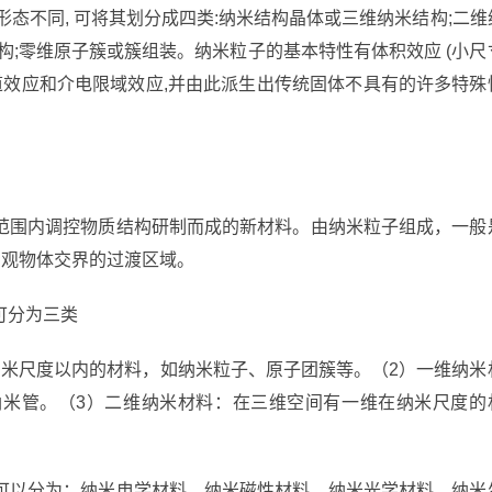
态不同, 可将其划分成四类:纳米结构晶体或三维纳米结构;二维
构;零维原子簇或簇组装。纳米粒子的基本特性有体积效应 (小尺
道效应和介电限域效应,并由此派生出传统固体不具有的许多特殊
范围内调控物质结构研制而成的新材料。由纳米粒子组成，一般
宏观物体交界的过渡区域。
可分为三类
纳米尺度以内的材料，如纳米粒子、原子团簇等。（2）一维纳米
米管。（3）二维纳米材料：在三维空间有一维在纳米尺度的
可以分为：纳米电学材料、纳米磁性材料、纳米光学材料、纳米