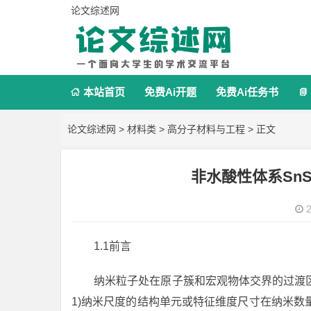
论文综述网
本站首页
免费Ai开题
免费Ai任务书


论文综述网
>
材料类
>
高分子材料与工程
> 正文
非水酸性体系Sn
2
1.1前言
纳米粒子处在原子簇和宏观物体交界的过渡区
1)纳米尺度的结构单元或特征维度尺寸在纳米数量级 ( 