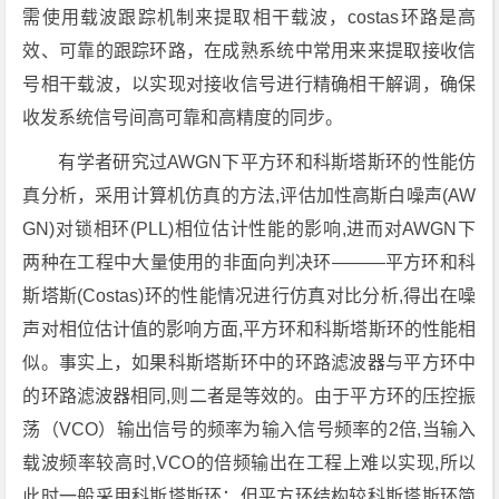
需使用载波跟踪机制来提取相干载波，costas环路是高
效、可靠的跟踪环路，在成熟系统中常用来来提取接收信
号相干载波，以实现对接收信号进行精确相干解调，确保
收发系统信号间高可靠和高精度的同步。
有学者研究过AWGN下平方环和科斯塔斯环的性能仿
真分析，采用计算机仿真的方法,评估加性高斯白噪声(AW
GN)对锁相环(PLL)相位估计性能的影响,进而对AWGN下
两种在工程中大量使用的非面向判决环———平方环和科
斯塔斯(Costas)环的性能情况进行仿真对比分析,得出在噪
声对相位估计值的影响方面,平方环和科斯塔斯环的性能相
似。事实上，如果科斯塔斯环中的环路滤波器与平方环中
的环路滤波器相同,则二者是等效的。由于平方环的压控振
荡（VCO）输出信号的频率为输入信号频率的2倍,当输入
载波频率较高时,VCO的倍频输出在工程上难以实现,所以
此时一般采用科斯塔斯环；但平方环结构较科斯塔斯环简