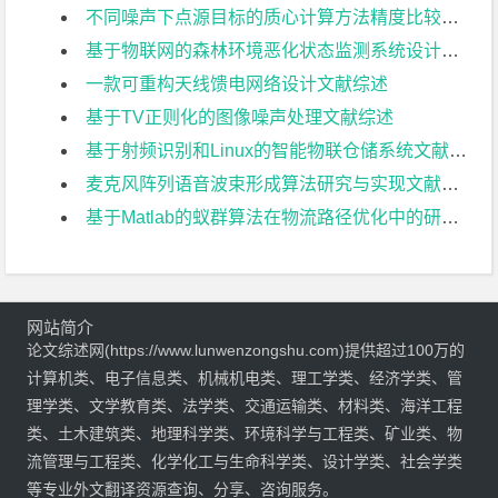
不同噪声下点源目标的质心计算方法精度比较文献综述
基于物联网的森林环境恶化状态监测系统设计文献综述
一款可重构天线馈电网络设计文献综述
基于TV正则化的图像噪声处理文献综述
基于射频识别和Linux的智能物联仓储系统文献综述
麦克风阵列语音波束形成算法研究与实现文献综述
基于Matlab的蚁群算法在物流路径优化中的研究文献综述
网站简介
论文综述网(https://www.lunwenzongshu.com)提供超过100万的
计算机类、电子信息类、机械机电类、理工学类、经济学类、管
理学类、文学教育类、法学类、交通运输类、材料类、海洋工程
类、土木建筑类、地理科学类、环境科学与工程类、矿业类、物
流管理与工程类、化学化工与生命科学类、设计学类、社会学类
等专业外文翻译资源查询、分享、咨询服务。