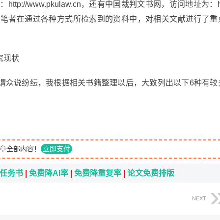
ttp://www.pkulaw.cn，还有中国裁判文书网，访问地址为：ht
百度搜索引擎。笔者在通过各种方式所检索到的资料中，对相关文献进行了重
究现状
谓众说纷纭，我根据相关书籍整理以后，大致列出以下6种有较
章全部内容！
立即支付
i任务书
|
免费降AI率
|
免费降重复率
|
论文免费排版
NEXT