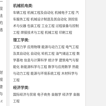
一
机械机电类
:
现
车辆工程
机械工程及自动化
机械电子工程
汽
法
车服务工程
机械设计制造及其自动化
测控技
的
术与仪器
包装工程
工业工程
过程装备与控制
络
工程
焊接技术与工程
机械工程
印刷工程
理工学类
:
工程力学
应用物理
能源与动力工程
电气工程
及其自动化
自动化
轮机工程
油气储运工程
数
学基地
信息与计算科学
统计学
建筑电气与智
能化
新能源科学与工程
数学与应用数学
热能
财
与动力工程
能源与环境系统工程
木材科学与
规
工程
虚
经济学类
:
与
国际经济与贸易
电子商务
金融学
经济学
金融
.c
工程