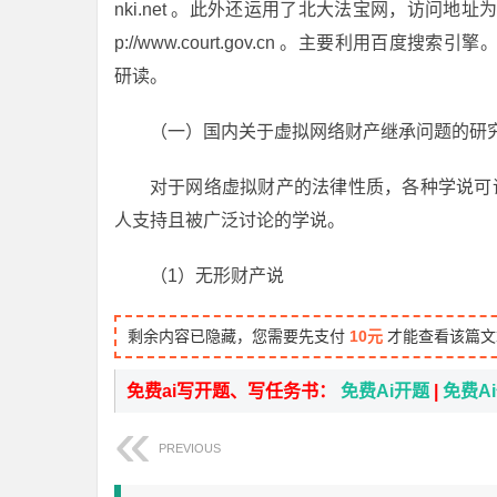
nki.net 。此外还运用了北大法宝网，访问地址为：h
p://www.court.gov.cn 。主要利用
研读。
（一）国内关于虚拟网络财产继承问题的研
对于网络虚拟财产的法律性质，各种学说可
人支持且被广泛讨论的学说。
（1）无形财产说
剩余内容已隐藏，您需要先支付
10元
才能查看该篇文
免费ai写开题、写任务书：
免费Ai开题
|
免费A
PREVIOUS