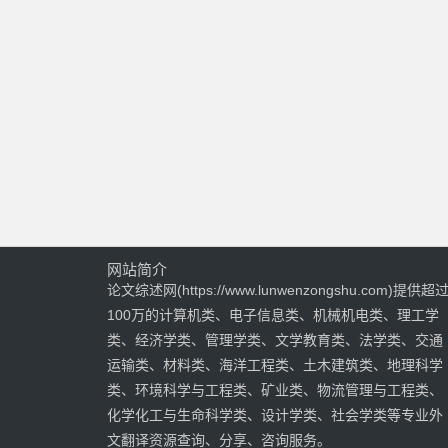
网站简介
论文综述网(https://www.lunwenzongshu.com)提供超
100万的计算机类、电子信息类、机械机电类、理工学
类、经济学类、管理学类、文学教育类、法学类、交通
运输类、材料类、海洋工程类、土木建筑类、地理科学
类、环境科学与工程类、矿业类、物流管理与工程类、
化学化工与生命科学类、设计学类、社会学类等专业外
文翻译资源查询、分享、咨询服务。