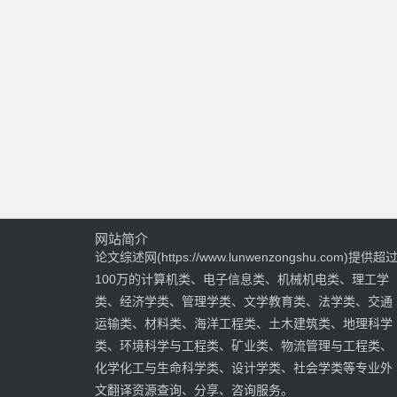
网站简介
论文综述网(https://www.lunwenzongshu.com)提供超
100万的计算机类、电子信息类、机械机电类、理工学
类、经济学类、管理学类、文学教育类、法学类、交通
运输类、材料类、海洋工程类、土木建筑类、地理科学
类、环境科学与工程类、矿业类、物流管理与工程类、
化学化工与生命科学类、设计学类、社会学类等专业外
文翻译资源查询、分享、咨询服务。