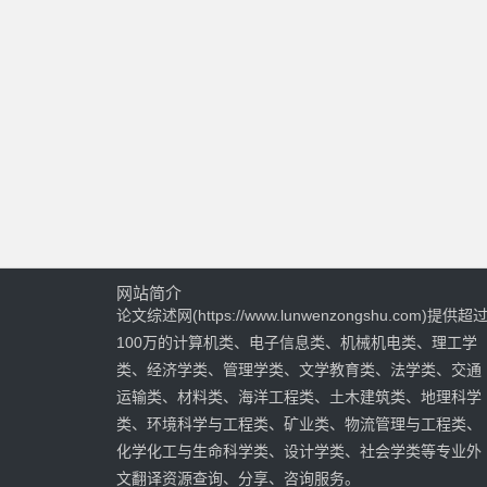
网站简介
论文综述网(https://www.lunwenzongshu.com)提供超
100万的计算机类、电子信息类、机械机电类、理工学
类、经济学类、管理学类、文学教育类、法学类、交通
运输类、材料类、海洋工程类、土木建筑类、地理科学
类、环境科学与工程类、矿业类、物流管理与工程类、
化学化工与生命科学类、设计学类、社会学类等专业外
文翻译资源查询、分享、咨询服务。