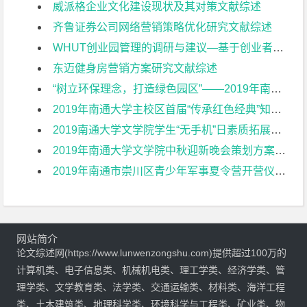
威派格企业文化建设现状及其对策文献综述
齐鲁证券公司网络营销策略优化研究文献综述
WHUT创业园管理的调研与建议—基于创业者视角文献综述
东迈健身房营销方案研究文献综述
“树立环保理念，打造绿色园区”——2019年南通大学第六园区垃圾分类环保公益周活动策划方案文献综述
2019年南通大学主校区首届“传承红色经典”知识竞赛活动策划方案文献综述
2019南通大学文学院学生“无手机”日素质拓展活动策划方案文献综述
2019年南通大学文学院中秋迎新晚会策划方案文献综述
2019年南通市崇川区青少年军事夏令营开营仪式策划方案文献综述
网站简介
论文综述网(https://www.lunwenzongshu.com)提供超过100万的
计算机类、电子信息类、机械机电类、理工学类、经济学类、管
理学类、文学教育类、法学类、交通运输类、材料类、海洋工程
类、土木建筑类、地理科学类、环境科学与工程类、矿业类、物