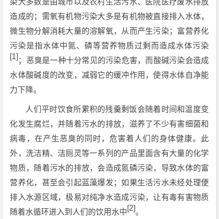
染大多数是由城市以及农村生活污水、医院医疗废水排放
造成的；需氧有机物污染大多是有机物被直接排入水体，
微生物分解消耗大量的溶解氧，从而产生污染；富营养化
污染是指水体中氮、磷等营养物质过剩而造成水体污染
[1]
；恶臭是一种十分常见的污染危害，而酸碱污染会造成
水体酸碱度的改变，减弱它的缓冲作用，使得水体自净能
力下降。
人们平时饮食所累积的残羹剩饭会随着时间和温度变
化发生腐烂，并随着污水的排放，滋养了不少有害细菌和
病毒，在产生恶臭的同时，危害着人们的身体健康。此
外，洗洁精、洁厕灵等一系列的产品里面含有大量的化学
物质，随着污水的排放，会造成氮磷污染，导致水体的富
营养化，甚至会引起蓝藻爆发；如果生活污水未经处理便
排入水源区域，极易对纯净水造成污染，让有毒有害物质
[2]
随着水循环进入到人们的饮用水中
。