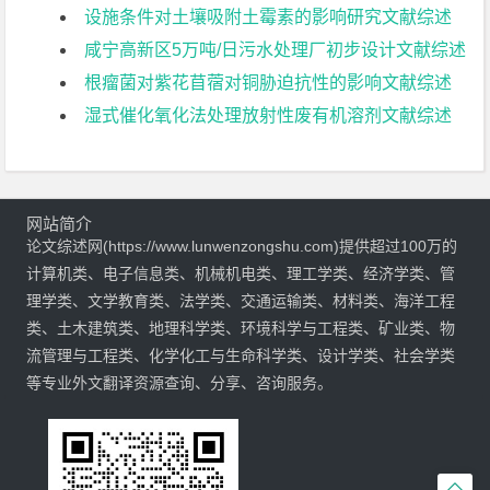
设施条件对土壤吸附土霉素的影响研究文献综述
咸宁高新区5万吨/日污水处理厂初步设计文献综述
根瘤菌对紫花苜蓿对铜胁迫抗性的影响文献综述
湿式催化氧化法处理放射性废有机溶剂文献综述
网站简介
论文综述网(https://www.lunwenzongshu.com)提供超过100万的
计算机类、电子信息类、机械机电类、理工学类、经济学类、管
理学类、文学教育类、法学类、交通运输类、材料类、海洋工程
类、土木建筑类、地理科学类、环境科学与工程类、矿业类、物
流管理与工程类、化学化工与生命科学类、设计学类、社会学类
等专业外文翻译资源查询、分享、咨询服务。
