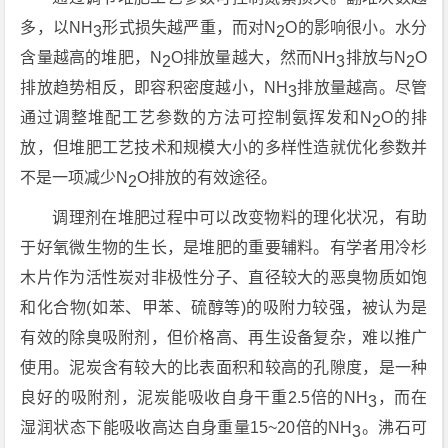
多，以NH
形式损失越严重，而对N
O的影响很小。水分
3
2
含量越高的堆肥，N
O排放量越大，然而NH
排放与N
O
2
3
2
排放趋势相反，即容积密度越小，NH
排放量越高。尽管
3
通过调整堆配工艺参数的方法可控制氨挥发和N
O的排
2
放，但堆肥工艺技术和规模大小的多样性造就优化参数并
不是一项减少N
O排放的有效途径。
2
调理剂在堆肥过程中可以改变物料的理化状况，有助
于好氧微生物的生长，是堆肥的重要辅料。有学者用冷杉
木片作为活性炭对非极性分子、直径较大的恶臭物质如饱
和化合物(如苯、甲苯、硫醇等)的吸附力较强，被认为是
有效的除臭吸附剂，但价格高、再生设备复杂，难以推广
使用。泥炭含有较大的比表面积和较高的孔隙度，是一种
良好的吸附剂，泥炭能吸收自身干重2.5倍的NH
，而在
3
湿润状态下能吸收高达自身重量15~20倍的NH
。沸石可
3