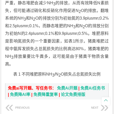
严重，静态堆肥会减少NH
的排放，从而有效降低N素损
3
失，但可能通过硝化和反硝化作用促进N
O的排放。翻堆
2
系统的NH
和N
O的排放分别为初始氮的3.9plusmn;0.2%
3
2
和2.5plusmn;0.1%，而静态堆肥的NH
和N
O的排放分别
3
2
为初始N的2.4plusmn;0.1%和9.9plusmn;0.5%。堆肥原料
是影响氮损失的一个重要因素，如表1所示，猪粪堆肥过
程中氨挥发损失占总氮损失的比例高达80%，猪粪堆肥的
NH
排放量要比牛粪多，这可能是由于猪粪干物质含量
3
高。
表 1 不同堆肥原料NH
/N
O损失占总氮损失比例
3
2
免费ai写开题、写任务书：
免费Ai开题
|
免费Ai任务书
|
免费降AI率
|
免费降重复率
|
论文免费排版

PREVIOUS
NEXT