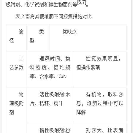
[6,7]
吸附剂、化学试剂和微生物菌剂等
。
表 2 畜禽粪便堆肥不同控氮措施对比
途
类
优缺点
径
型
工
通风时间、物
控氮效果明显，
艺参数
料密度、翻堆频
但操作繁琐
率、含水率、C/N
物
活性吸附剂:木
有机物，取料容
理吸附
片、秸秆、树叶
易，堆肥过程中可以
剂
降解
惰性吸附剂:粉
孔容大、比表面