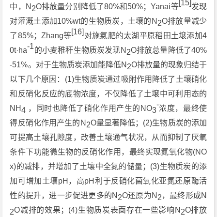
[15]
中，N
O排放量分别降低了80%和50%；Yanai等
发现
2
对灌溉土添加10%wt的生物质炭，土壤的N
O排放量减少
2
[16]
了85%；Zhang等
对施氣肥的太湖平原稻田土壌添加4
-1
0t·ha
的小麦稚秆生物质炭发现N
O排放总量降低了40%
2
-51%。对于生物质炭添加能降低N
O排放量的现象归结于
2
以下几个原因：(1)生物质炭通过吸附作用降低了土壤硝化
和反硝化反应的底物浓度，不仅降低了土壌中可利用态的
-
NH
，同时也降低了硝化作用产生的NO
浓度，最终使
4
3
得反硝化作用产生的N
O量显著降低；(2)生物质炭的添加
2
可提高土壤孔隙度，改善土壤通气状况，从而抑制了厌氧
条件下功能微生物的反硝化作用，最终实现氮氧化物(NO
x)的减排，并增加了土壤中全氮的储量；(3)生物质炭的添
加可增加土壤pH，高pH利于反硝化菌氧化亚氮还原酶活
性的提升，进一步促进更多的N
O还原为N
，最终形成N
2
2
O减排的效果；(4)生物质炭表面存在一些影响N
O排放
2
2