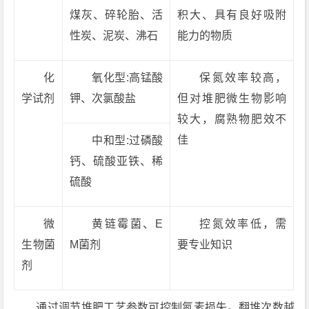
煤灰、碎轮胎、活
积大、具有良好吸附
性炭、泥炭、沸石
能力的物质
化
氧化型:高锰酸
保氮效率较高，
学试剂
钾、次氯酸盐
但对堆肥微生物影响
较大，腐熟物肥效不
佳
中和型:过磷酸
钙、硫酸亚铁、稀
硫酸
微
黄链霉菌、E
控氮效率低，需
生物菌
M菌剂
要专业知识
剂
通过调节堆肥工艺参数可控制氮素损失。翻堆次数越