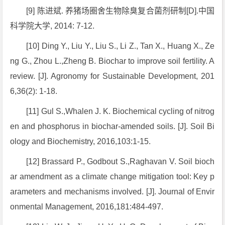
[9] 陈进斌. 养猪场圈舍生物除臭复合菌剂研制[D].中国
科学院大学, 2014: 7-12.
[10] Ding Y., Liu Y., Liu S., Li Z., Tan X., Huang X., Ze
ng G., Zhou L.,Zheng B. Biochar to improve soil fertility. A
review. [J]. Agronomy for Sustainable Development, 201
6,36(2): 1-18.
[11] Gul S.,Whalen J. K. Biochemical cycling of nitrog
en and phosphorus in biochar-amended soils. [J]. Soil Bi
ology and Biochemistry, 2016,103:1-15.
[12] Brassard P., Godbout S.,Raghavan V. Soil bioch
ar amendment as a climate change mitigation tool: Key p
arameters and mechanisms involved. [J]. Journal of Envir
onmental Management, 2016,181:484-497.