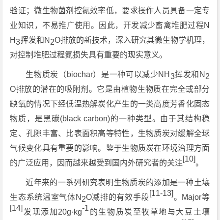
验证；微生物菌剂控氮效率低，要求操作人员具备一定专
业知识，不易推广使用。因此，开发减少畜禽堆肥过程N
H
挥发和N
O排放的新技术，深入研究其微生物学机理，
3
2
对控制堆肥过程氮损失具有重要的现实意义。
生物质炭（biochar）是一种可以减少NH
挥发和N
3
2
O排放的潜在的吸附剂。它是由植物生物质在完全或部分
缺氧的情况下经低温热解炭化产生的一类高度芳香化固态
物质，是黑碳(black carbon)的一种类型。由于其结构稳
定、孔隙丰富、比表面积高等特性，生物质炭对缓解全球
气候变化具有重要的影响。鉴于生物质炭在环境治理方面
[10]
的广泛应用，因而越来越受到国内外研究者的关注
。
近年来的一系列研究表明生物质炭的添加是一种土壤
[11-13]
生态系统温室气体N
O减排的有效手段
。Major等
2
[14]
-1
发现添加20g·kg
的生物质炭至牧草地与大豆土壤