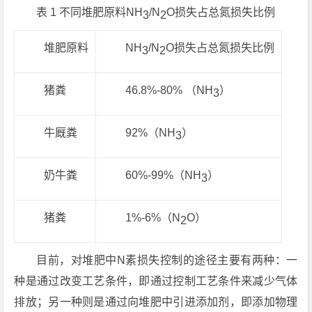
表 1 不同堆肥原料NH
/N
O损失占总氮损失比例
3
2
堆肥原料
NH
/N
O损失占总氮损失比例
3
2
猪粪
46.8%-80% （NH
）
3
牛厩粪
92%（NH
）
3
奶牛粪
60%-99%（NH
）
3
猪粪
1%-6%（N
O）
2
目前，对堆肥中N素损失控制的途径主要有两种：一
种是通过改变工艺条件，即通过控制工艺条件来减少气体
排放；另一种则是通过向堆肥中引进添加剂，即添加物理