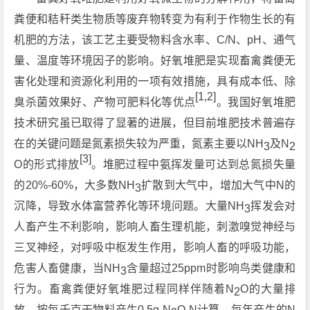
粪便和秸秆类生物质等废弃物转变为有利于作物生长的有
机肥的方法，该工艺主要受物料含水率、C/N、pH、通气
量、温度等环境因子的影响。好氧堆肥是实现畜禽粪便无
害化处理和资源化利用的一项有效措施，具有成本低、除
[1,2]
臭杀菌效果好、产物可肥料化等优点
。我国好氧堆肥
技术研究虽已取得了显著的进展，但目前堆肥技术普遍存
在的关键问题是氮素损失较为严重，氮素主要以NH
及N
3
2
[3]
O的形式排放
。堆肥过程中氨挥发量可达到总氮损失量
的20%-60%，大多数NH
扩散到大气中，增加大气中N的
3
沉降，导致水体富营养化等环境问题。大量NH
挥发会对
3
人畜产生不利影响，影响人畜生理机能，刺激嗅觉神经与
三叉神经，对呼吸中枢发生作用，影响人畜的呼吸功能，
危害人畜健康，当NH
含量超过25ppm时影响鸟类健康和
3
行为。畜禽粪便好氧堆肥过程同样伴随着N
O的大量排
2
放，按每千克干物料产生0.5g N
O-N计算，每年产生的N