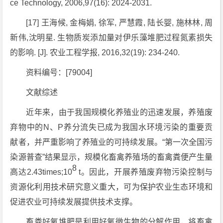
ce Technology, 2006,97(16): 2024-2031.
[17] 王海候, 金梅娟, 徐军, 严慧霞, 陆长婴, 施林林, 周
新伟,沈明星. 生物质炭添加量对伊乐藻堆肥过程氮素损失
的影响. [J]. 农业工程学报, 2016,32(19): 234-240.
资料编号：[79004]
文献综述
近年来，由于我国规模化养殖业的迅速发展，养殖废
弃物中的N、P养分流失已成为我国水环境污染的重要贡
献者，并严重影响了养殖业的可持续发展。“第一次全国污
染源普查”结果显示，规模化畜禽养殖场的畜禽粪便产生量
8
高达2.43times;10
t。因此，开展养殖废弃物污染控制与
资源化利用技术研究意义重大，可为保护农业生态环境和
促进农业可持续发展提供技术支撑。
畜粪好氧堆肥是利用好氧微生物的分解作用，将畜禽