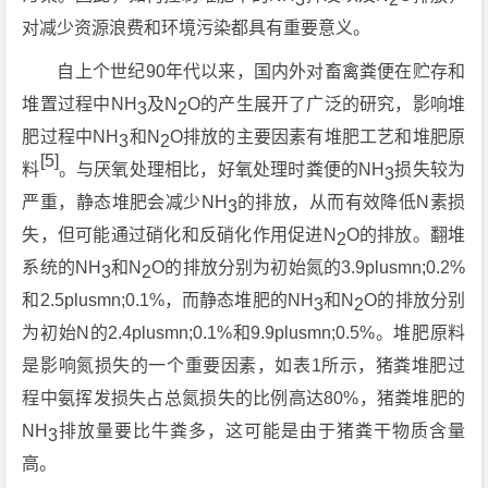
对减少资源浪费和环境污染都具有重要意义。
自上个世纪90年代以来，国内外对畜禽粪便在贮存和
堆置过程中NH
及N
O的产生展开了广泛的研究，影响堆
3
2
肥过程中NH
和N
O排放的主要因素有堆肥工艺和堆肥原
3
2
[5]
料
。与厌氧处理相比，好氧处理时粪便的NH
损失较为
3
严重，静态堆肥会减少NH
的排放，从而有效降低N素损
3
失，但可能通过硝化和反硝化作用促进N
O的排放。翻堆
2
系统的NH
和N
O的排放分别为初始氮的3.9plusmn;0.2%
3
2
和2.5plusmn;0.1%，而静态堆肥的NH
和N
O的排放分别
3
2
为初始N的2.4plusmn;0.1%和9.9plusmn;0.5%。堆肥原料
是影响氮损失的一个重要因素，如表1所示，猪粪堆肥过
程中氨挥发损失占总氮损失的比例高达80%，猪粪堆肥的
NH
排放量要比牛粪多，这可能是由于猪粪干物质含量
3
高。