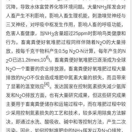
沉降，导致水体富营养化等环境问题。大量NH
挥发会对
3
人畜产生不利影响，影响人畜生理机能，刺激嗅觉神经与
三叉神经，对呼吸中枢发生作用，影响人畜的呼吸功能，
危害人畜健康，当NH
含量超过25ppm时影响鸟类健康和
3
行为。畜禽粪便好氧堆肥过程同样伴随着N
O的大量排
2
放，按每千克干物料产生0.5g N
O-N计算，每年产生的N
2
6
O已达1.2times;10
t，畜禽粪便好氧堆肥已逐渐成为全球
2
N
O一个重要的农业排放源，畜禽粪便好氧堆肥过程大量
2
排放的N
O不仅会造成堆肥中氮素大量的损失，而且带来
2
[4]
了显著的温室效应
。发达国家在控制氮素损失减少氨挥
发和N
O排放方面，也有大量研究成果，但这些研究成果
2
主要用于畜禽粪便储存和运输过程中，而在堆肥过程中较
少采用控制氮素损失的工艺和技术，较多采用除臭方法解
决，即通过水洗、酸吸收、碱中和等控制方法，产生二次
污染。因此，如何控制堆肥中的NH
挥发以及N
O排放，
3
2