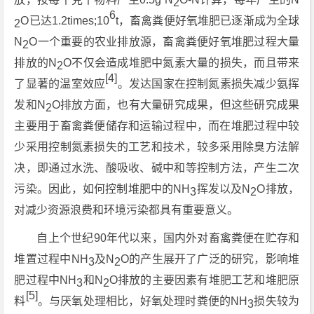
2
6
O已达1.2times;10
t，畜禽粪便好氧堆肥已逐渐成为全球
2
N
O一个重要的农业排放源，畜禽粪便好氧堆肥过程大量
2
排放的N
O不仅会造成堆肥中氮素大量的损失，而且带来
2
[4]
了显著的温室效应
。发达国家在控制氮素损失减少氨挥
发和N
O排放方面，也有大量研究成果，但这些研究成果
2
主要用于畜禽粪便储存和运输过程中，而在堆肥过程中较
少采用控制氮素损失的工艺和技术，较多采用除臭方法解
决，即通过水洗、酸吸收、碱中和等控制方法，产生二次
污染。因此，如何控制堆肥中的NH
挥发以及N
O排放，
3
2
对减少资源浪费和环境污染都具有重要意义。
自上个世纪90年代以来，国内外对畜禽粪便在贮存和
堆置过程中NH
及N
O的产生展开了广泛的研究，影响堆
3
2
肥过程中NH
和N
O排放的主要因素有堆肥工艺和堆肥原
3
2
[5]
料
。与厌氧处理相比，好氧处理时粪便的NH
损失较为
3