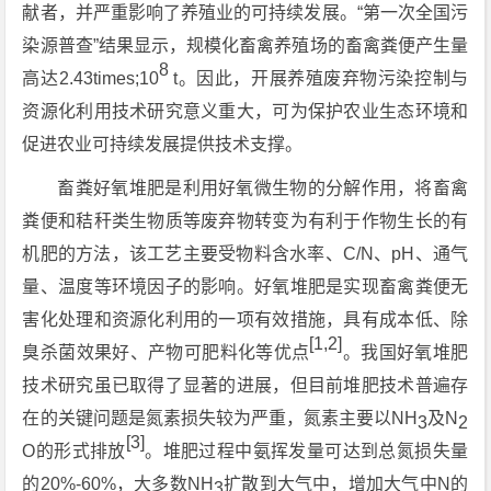
献者，并严重影响了养殖业的可持续发展。“第一次全国污
染源普查”结果显示，规模化畜禽养殖场的畜禽粪便产生量
8
高达2.43times;10
t。因此，开展养殖废弃物污染控制与
资源化利用技术研究意义重大，可为保护农业生态环境和
促进农业可持续发展提供技术支撑。
畜粪好氧堆肥是利用好氧微生物的分解作用，将畜禽
粪便和秸秆类生物质等废弃物转变为有利于作物生长的有
机肥的方法，该工艺主要受物料含水率、C/N、pH、通气
量、温度等环境因子的影响。好氧堆肥是实现畜禽粪便无
害化处理和资源化利用的一项有效措施，具有成本低、除
[1,2]
臭杀菌效果好、产物可肥料化等优点
。我国好氧堆肥
技术研究虽已取得了显著的进展，但目前堆肥技术普遍存
在的关键问题是氮素损失较为严重，氮素主要以NH
及N
3
2
[3]
O的形式排放
。堆肥过程中氨挥发量可达到总氮损失量
的20%-60%，大多数NH
扩散到大气中，增加大气中N的
3