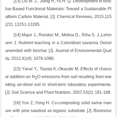
[13] Liu W. J., Jiang H.,Yu H. Q. Development of Bioc
har-Based Functional Materials: Toward a Sustainable Pl
atform Carbon Material. [J]. Chemical Reviews, 2015,115
(22): 12251-12285.
[14] Major J., Rondon M., Molina D., Riha S. J.,Lehm
ann J. Nutrient leaching in a Colombian savanna Oxisol
amended with biochar. [J]. Journal of Environmental Qual
ity, 2012,41(4): 1076-1086.
[15] Yanai Y., Toyota K.,Okazaki M. Effects of charco
al addition on N
O emissions from soil resulting from rew
2
etting air-dried soil in short-term laboratory experiments.
[J]. Soil Science and Plant Nutrition, 2007,53(2): 181-188.
[16] Yun Z.,Yong H. Co-composting solid swine man
ure with pine sawdust as organic substrate. [J]. Bioresour