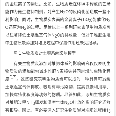
的金属离子等物质。比如，生物质炭在环境中释放的乙烯
能作为微生物抑制剂，对产生N
O的反硝化菌造成一些不
2
利影响；同时，生物质炭表面的金属离子(TiO
)能催化N
2
2
O还原为N
的过程。尽管以上一系列研究表明生物质炭可
2
以显著降低土壌温室气体N
O的排放量，但对于堆肥生境
2
中生物质炭添加对堆肥过程中保氮作用还未见报导。
图 1 生物质炭对土壤系统影响模型
有关生物质炭添加对堆肥体系的影响研究仅仅表明生
物质炭的添加能够减少堆肥N素损失并同时增加腐殖化程
[17]
度
。这些研究表明生物质炭可以成为一种具有可减缓
土壌温室气体排放、吸附有毒污染物、提高氮素利用率、
加快腐殖化程度等功效的物质。尽管如此，添加生物质炭
对堆肥过程NH
挥发和温室气体N
O排放的影响研究还鲜
3
2
有报导。因此，有必要深入研究生物质炭对堆肥过程NH
3