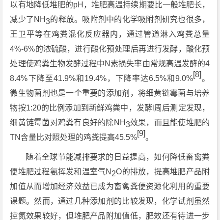
以有地降低堆肥的pH，堆肥高温持续期要比一般堆肥长，
减少了NH
的释放。吸附剂中的化学吸附剂研究也很多，
3
王卫平等在鸡粪混化反应器内，通过管道淋入鸡粪总量
4%-6%的浓硫酸，进行酸化预处理后再进行发酵，酸化预
处理使鸡粪生物发酵过程中N素损失率由常规高温发酵的4
[8]
8.4%下降至41.9%和19.4%，下降率达6.5%和9.0%
。
微生物菌剂也是一个重要的添加剂，将细黄链霉菌与培养
物按1:20的比例添加到新鲜鸡粪中，发酵l周后测定发现，
细黄链霉菌对鸡粪有良好的除NH
效果，而且能使堆肥的
3
[9]
TN含量比对照处理的鸡粪提高45.5%
。
随着全球节能减排要求的日益提高，如何降低畜禽粪
便堆肥过程氨挥发和温室气N
O的排放，提高堆肥产品附
2
加值从而增加经济效益已成为畜禽粪便资源化利用的重要
课题。然而，通过几种添加剂的比较发现，化学试剂虽然
控氮效果较好，但堆肥产品附加值低，肥效还有待进一步