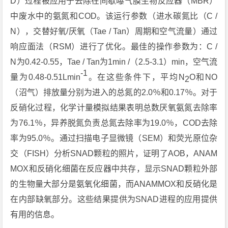
D）过程被应用于去除在间歇曝气膜生物反应器（MBR）
中废水中的氨氮和COD。该运行参数（进水碳氮比（C /
N），交替好氧/厌氧（Tae / Tan）周期和空气流量）通过
响应面法（RSM）进行了优化。最佳的操作参数为：C /
N为0.42-0.55，Tae / Tan为1min /（2.5-3.1）min，空气流
-1
量为0.48-0.51Lmin
。在这些条件下，平均N
O和NO
2
（沼气）排放量分别为进入的总氮的2.0％和0.17％。对于
反硝化过程，化学计量模拟结果表明总数厌氧氨氮去除率
为76.1％，异养脱氮负责总氮去除率为19.0％，COD去除
率为95.0％。通过扫描电子显微镜（SEM）和荧光原位杂
交（FISH）分析SNAD颗粒的照片，证明了AOB，ANAM
MOX和反硝化细菌在反应器中共存，显示SNAD颗粒外部
的生物量大部分是氨氧化细菌，而ANAMMOX和反硝化是
在内部缺氧部分。这些结果提供为SNAD进程的应用提供
有用的信息。