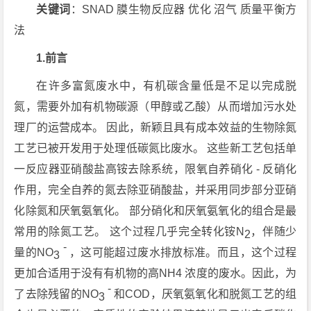
关键词
：SNAD 膜生物反应器 优化 沼气 质量平衡方
法
1.前言
在许多富氮废水中，有机碳含量低是不足以完成脱
氮，需要外加有机物碳源（甲醇或乙酸）从而增加污水处
理厂的运营成本。 因此，新颖且具有成本效益的生物除氮
工艺已被开发用于处理低碳氮比废水。 这些新工艺包括单
一反应器亚硝酸盐高铵去除系统，限氧自养硝化 - 反硝化
作用，完全自养的氮去除亚硝酸盐，并采用同步部分亚硝
化除氮和厌氧氨氧化。 部分硝化和厌氧氨氧化的组合是最
常用的除氮工艺。 这个过程几乎完全转化铵N
，伴随少
2
-
量的NO
，这可能超过废水排放标准。而且，这个过程
3
更加合适用于没有有机物的高NH4 浓度的废水。因此，为
-
了去除残留的NO
和COD，厌氧氨氧化和脱氮工艺的组
3