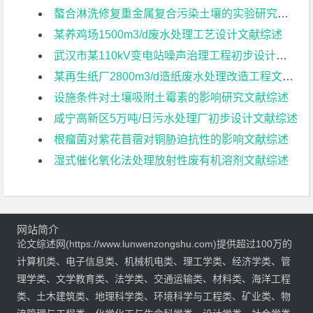
螯合淋洗修复重金属复合污染土壤的实验研究文献综述
某养鸡场1500m3/d废水处理工艺设计文献综述
武汉市某110kV变电站噪声治理工程初步设计文献综述
某再生纸厂2800m3/d造纸废水处理改造工程文献综述
设施条件对土壤吸附土霉素的影响研究文献综述
咸宁高新区5万吨/日污水处理厂初步设计文献综述
根瘤菌对紫花苜蓿对铜胁迫抗性的影响文献综述
湿式催化氧化法处理放射性废有机溶剂文献综述
网站简介
论文综述网(https://www.lunwenzongshu.com)提供超过100万的
计算机类、电子信息类、机械机电类、理工学类、经济学类、管
理学类、文学教育类、法学类、交通运输类、材料类、海洋工程
类、土木建筑类、地理科学类、环境科学与工程类、矿业类、物