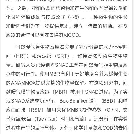
2
盐。 之后，亚硝酸盐的残留物和产生的硝酸盐是通过反硝
化过程还原成氮气按照公式（4-6）。 一种微生物的生长
和新陈代谢为下一步提供基质，建立一连串的细菌。 在反
应器的合作可以有效去除氨和COD。
间歇曝气膜生物反应器实现了完全分离的水力停留时
间（HRT）和污泥龄（SRT），维持高浓度微生物生物
量。研究人员已经调查SNAD工艺在间歇曝气膜生物反应
器中的可行性。使用MBR有利于更好地培育并为缓慢生长
的ANAMMOX提供完整的生物量保留。在这项研究中，间
歇曝气膜生物反应器（MBR）被用于SNAD过程。为了实
现SNAD系统成功运行， Box-Behnken设计（BBD）和响
应曲面法（RSM）被用来优化MBR操作参数（C / N，交
替好氧/厌氧（Tae / Tan）时间和气流）。还分析了在实验
过程中产生的温室气体。另外，化学计量氮和COD的去除