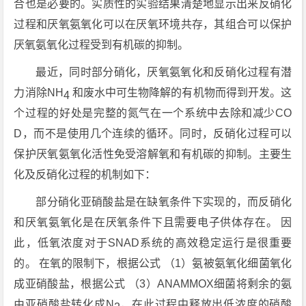
合也是必要的。实质性的实验结果清楚地显示出来反硝化
过程和厌氧氨氧化可以在厌氧环境共存，其组合可以保护
厌氧氨氧化过程受到有机碳的抑制。
最近，同时部分硝化，厌氧氨氧化和反硝化过程有潜
力消除NH
和废水中可生物降解的有机物而得到开发。这
4
个过程的好处是完整的氮气在一个系统中去除和减少CO
D，而不是使用几个连续的循环。同时，反硝化过程可以
保护厌氧氨氧化活性免受溶解氧和有机碳的抑制。主要生
化及反硝化过程的机制如下：
部分硝化亚硝酸盐是在缺氧条件下实现的，而反硝化
和厌氧氨氧化是在厌氧条件下且需要电子供体存在。 因
此，低氧浓度对于SNAD系统的高效稳定运行是很重要
的。 在氧的限制下，根据公式 （1）氨被氨氧化细菌氧化
成亚硝酸盐，根据公式 （3）ANAMMOX细菌将剩余的氨
由亚硝酸盐转化成N
，在此过程中释放出低浓度的硝酸