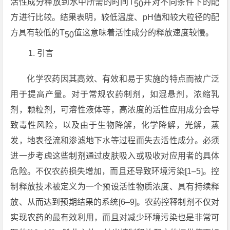
活性成分释放到水中所需的时间T
并对不同条件下的配
50
方进行比较。结果表明，较低温度、pH值和较大粒径的配
方具有较低的T
值这意味着活性成分的释放速度较慢。
50
引言
化学农药因其高效、有效和易于实施的特点而被广泛
用于提高产量。对于常规农药制剂，如混悬剂，浓缩乳
剂，颗粒剂，可溶性液体等，高浓度的活性应用成分会导
致毒性风险，以及由于生物降解，化学降解，光解，蒸
发，地表径流和渗滤地下水等过程而失去活性成分。必须
进一步考虑这些制剂通过皮肤吸入或吸收对应用者的具体
危险。不仅农药损失增加，而且还导致环境污染[1–5]。控
制释放技术被定义为一个预设活性物质浓度、具有持续释
放、从而达到预期结果的系统[6–9]。农药控释制剂不仅对
实现农药的最有效利用，而且对减少环境污染也是非常可