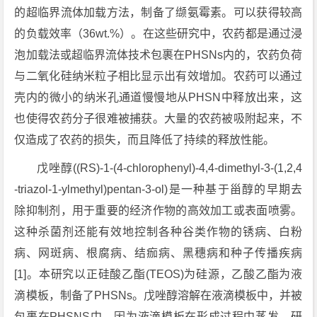
的超临界流体加载方法，制备了缬氨霉素。可以获得较高
的负载效率（36wt.%）。在这些研究中，农药都是通过浸
泡加载法或超临界流体技术包裹在PHSNs内的，农药负荷
与二氧化硅纳米粒子相比显示出有效增加。农药可以通过
壳内的微小的纳米孔通道慢慢地从PHSN中释放出来，这
也使得农药分子很难被捕获。大量的农药被吸附起来，不
仅造成了农药的损失，而且降低了持续的释放性能。
戊唑醇((RS)-1-(4-chlorophenyl)-4,4-dimethyl-3-(1,2,4
-triazol-1-ylmethyl)pentan-3-ol)是一种基于甾醇的早期去
除抑制剂，用于重要的经济作物的高效加工或表面喷雾。
这种杀菌剂还能有效地控制各种谷类作物的锈病、白粉
病、网斑病、根腐病、结痂病、黑穗病和种子传播疾病
[1]。本研究以正硅酸乙酯(TEOS)为硅源，乙酸乙酯为液
滴模板，制备了PHSNs。戊唑醇溶解在液滴模板中，并被
包裹在PHSNS中，因为液滴模板在形成过程中蒸发。研