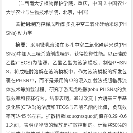
（1.西南大学植物保护学院，重庆，中国 2.中国农业
大学农业与生物技术学院，北京，中国）
关键词
:制剂控释戊唑醇 多孔中空二氧化硅纳米球(PH
SNs) 动力学
摘要
：采用微乳液法在多孔中空二氧化硅纳米球(PH
SNs)中加入三唑杀菌剂戊唑醇，获得控释性能。以正硅酸
乙酯(TEOS)为硅源，乙酸乙酯为液滴模板，制备PHSN
S。将戊唑醇溶解在液滴模板中，作为液滴模板的挥发包
裹在PHSN中，而不是采用简单的浸入加载法或超临界流
体技术等加载过程。研究了游离戊唑醇(tebu-PHSNs)的负
载效率和控释行为。结果表明，通过改变十六烷基三甲基
溴化铵(CTAB)的浓度和TEOS与乙酸乙酯的比值，负载效
率可达45 %左右。扩散指数lsquo;nrsquo;的值在0.29~0.6
1之间，表明戊唑醇的释放是扩散控制的。计算将50%的