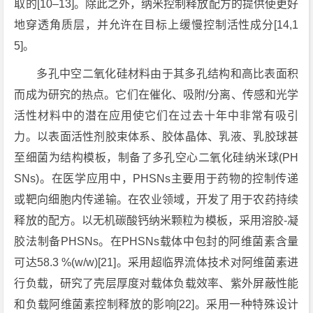
取的[10–13]。除此之外，纳米控制释放配方的提供使更好
地穿透角质层，并允许在目标上缓慢控制活性成分[14,1
5]。
多孔中空二氧化硅材料由于其多孔结构和高比表面积
而成为研究的热点。它们在催化、吸附/分离、传感和光学
活性材料中的潜在应用使它们在过去十年中非常有吸引
力。以表面活性剂胶束体系、胶体晶体、乳液、乳胶球甚
至细菌为结构模板，制备了多孔空心二氧化硅纳米球(PH
SNs)。在医学应用中，PHSNs主要用于药物的控制传递
或靶向细胞内传递输。在农业领域，开发了用于农药持续
释放的配方。以无机碳酸钙纳米颗粒为模板，采用溶胶-凝
胶法制备PHSNs。在PHSNs载体中包封的阿维菌素含量
可达58.3 %(w/w)[21]。采用超临界流体技术对阿维菌素进
行负载，研究了壳层厚度对载体负载效率、紫外屏蔽性能
和负载阿维菌素控制释放的影响[22]。采用一种特殊设计