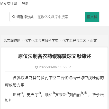
论文综述网
导航
|
请选择分类
搜文档

论文综述网
>
化学化工与生命科学类
>
化学工程与工艺
> 正文
原位法制备农药缓释微球文献综述
2022-08-06 14:55:54
微乳液法制备的多孔中空二氧化硅纳米球中戊唑醇的
释放动力学
a
b
b
b
b,✳
坤乾
，史天宇
，顺和
罗来新
刘西丽
，曹永松
b,✳