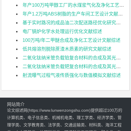
年产100万吨甲醇工厂的水煤浆气化及净化工艺设计文献综述
年产1.2万吨ABS树脂的生产车间工艺设计文献综述
基于实时路况的成品油二次配送路径优化研究文献综述
电厂锅炉化学水处理运行优化文献综述
100万吨/年二甲醚合成及净化工艺设计文献综述
低共熔溶剂脱除蔗渣木质素的研究文献综述
二氧化钛纳米管负载铂复合材料的合成及其光催化性能研究文献综述
二氧化钛纳米管负载钯复合材料的合成及其光催化性能研究文献综述
射流曝气过程气液传质强化与数值模拟文献综述
网站简介
论文综述网(https://www.lunwenzongshu.com)提供超过100万的
计算机类、电子信息类、机械机电类、理工学类、经济学类、管
理学类、文学教育类、法学类、交通运输类、材料类、海洋工程