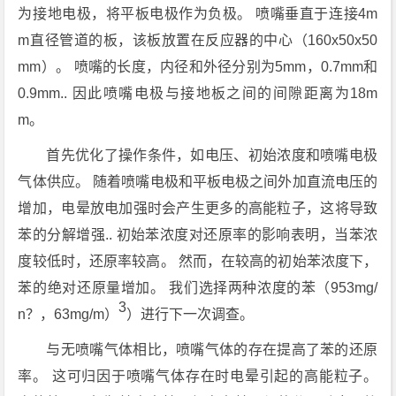
为接地电极，将平板电极作为负极。 喷嘴垂直于连接4m
m直径管道的板，该板放置在反应器的中心（160x50x50
mm）。 喷嘴的长度，内径和外径分别为5mm，0.7mm和
0.9mm.. 因此喷嘴电极与接地板之间的间隙距离为18m
m。
首先优化了操作条件，如电压、初始浓度和喷嘴电极
气体供应。 随着喷嘴电极和平板电极之间外加直流电压的
增加，电晕放电加强时会产生更多的高能粒子，这将导致
苯的分解增强.. 初始苯浓度对还原率的影响表明，当苯浓
度较低时，还原率较高。 然而，在较高的初始苯浓度下，
苯的绝对还原量增加。 我们选择两种浓度的苯（953mg/
3
n？，63mg/m）
）进行下一次调查。
与无喷嘴气体相比，喷嘴气体的存在提高了苯的还原
率。 这可归因于喷嘴气体存在时电晕引起的高能粒子。