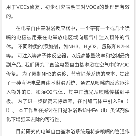
用于VOCs修复，初步研究表明其对VOCs的处理是有效
的。
在电晕自由基淋浴反应器中，一个带有一个或几个喷
嘴的电极被用来在电晕放电区域向烟气中注入额外的气
体。 不同种类的添加剂，如NH3、H
O2、氢碳和N2H4
2
等。 可注入等离子体反应器，以提高能量效率和控制最终
副产品.. 我们研究了直流电晕自由基淋浴在空气中的VOC
修复。 为了限制NH3的滑移，节省除苯系统的成本，提出
了一种直流电晕自由基淋浴系统，通过从喷嘴向反应器注
入额外的O：和湿O2气体，其中正流光从喷嘴传播到平
板。 为了进一步提高去除效率，在附加气体中引入Fe（I
I）。 本工作旨在探讨在日冕淋浴系统中Fe（II）类试剂催
化下增强苯去除的可行性。
目前研究的电晕自由基淋浴系统是将多喷嘴的管道作