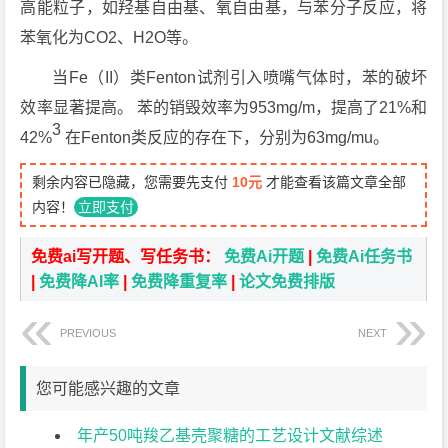
高能粒子，如羟基自由基、氧自由基，与苯分子反应，将
苯氧化为CO2、H2O等。
当Fe（II）类Fenton试剂引入喷嘴气体时，苯的破坏
效率显著提高。 苯的销毁效率为953mg/m，提高了21%和
3
42%
在Fenton类反应的存在下，分别为63mg/mu。
剩余内容已隐藏，您需要先支付
10元
才能查看该篇文章全部
内容！
立即支付
免费ai写开题、写任务书：
免费Ai开题
|
免费Ai任务书
|
免费降AI率
|
免费降重复率
|
论文免费排版
PREVIOUS
NEXT
您可能感兴趣的文章
年产50吨羧乙基壳聚糖的工艺设计文献综述