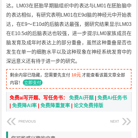
达。LM03在胚胎早期脑组织中的表达与LM01在胚胎脑中
的表达相似，有研究表明LM01在E9d脑的神经元中开始表
达，在E9～E10d的后脑表达最强，据研究结果显示LM03
在E10.5d的后脑表达也较强，进一步提示LM0家族成员在
脑发育及成年时表达上的部分重叠，虽然这种重叠是否也
发生在单一的细胞水平以及这种现象在神经系统发育中的
深远意义还有待于进一步的研究。
剩余内容已隐藏，您需要先支付
10元
才能查看该篇文章全部
内容！
立即支付
免费ai写开题、写任务书：
免费Ai开题
|
免费Ai任务书
|
免费降AI率
|
免费降重复率
|
论文免费排版
PREVIOUS
NEXT