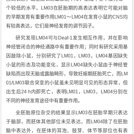
个较低的水平，LM03在胚胎期的高表达表明它可能对脑
的早期发育有重要作用LM01～LM04在发育小鼠的CNS均
有较高表达，它们是神经发育的调节因子。
研究发现LM04可与Deaf-1发生相互作用，并在影响
神经管闭合的神经通路中有重要作用；同时有研究采用基
因敲除小鼠，分别研究了LM01，LM03，LM04基因缺失
小鼠的形态及功能变化，显示LM04缺失小鼠由于神经管
缺陷而出现无脑或露脑畸形，导致妊娠期胚胎死亡，而LM
01/LM03联合突变的小鼠虽未见明显可见的形态异常，但
出生后24 h内即死亡，表明LM01，LM03，LM04分别在
不同的神经发育途径中有重要作用。
全胚胎原位杂交的结果显示LM03在胚胎早期只表达
于脑部，而胚体其他部位未见表达，而LM04除了在胚胎
脑中表达外，在胚体的耳泡、肢芽、体节等部位也有表