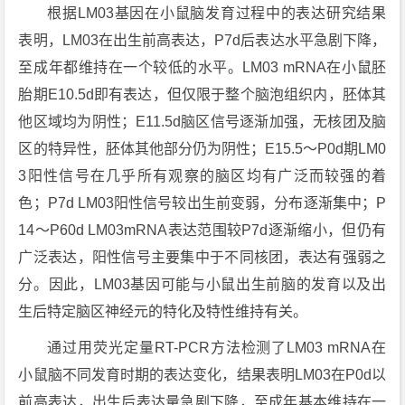
根据LM03基因在小鼠脑发育过程中的表达研究结果
表明，LM03在出生前高表达，P7d后表达水平急剧下降，
至成年都维持在一个较低的水平。LM03 mRNA在小鼠胚
胎期E10.5d即有表达，但仅限于整个脑泡组织内，胚体其
他区域均为阴性；E11.5d脑区信号逐渐加强，无核团及脑
区的特异性，胚体其他部分仍为阴性；E15.5～P0d期LM0
3阳性信号在几乎所有观察的脑区均有广泛而较强的着
色；P7d LM03阳性信号较出生前变弱，分布逐渐集中；P
14～P60d LM03mRNA表达范围较P7d逐渐缩小，但仍有
广泛表达，阳性信号主要集中于不同核团，表达有强弱之
分。因此，LM03基因可能与小鼠出生前脑的发育以及出
生后特定脑区神经元的特化及特性维持有关。
通过用荧光定量RT-PCR方法检测了LM03 mRNA在
小鼠脑不同发育时期的表达变化，结果表明LM03在P0d以
前高表达，出生后表达量急剧下降，至成年基本维持在一