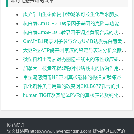
您可能感兴趣的文章
废弃矿山生态修复中渗滤液可控生化致水肥技术研究文献综述
杭白菊CmTCP3-1转录因子基因的克隆与功能研究文献综述
杭白菊CmSPL9-1转录因子调控黄酮合成的功能研究文献综述
CmMYB1转录因子参与介导UV-B诱发杭白菊黄酮合成的功能研究文献综述
大豆P型ATP酶基因家族的鉴定与表达分析文献综述
微塑料和土霉素对秀丽隐杆线虫的毒性效应研究文献综述
加拿大一枝黄花提取物对根结线虫的防治作用研究文献综述
甲型流感病毒NP基因真核载体的构建文献综述
乳化剂种类与用量的改变对SKLB677乳膏的乳化体系及活性成分稳定性影响的初步研究文献综述
human TIGIT及其配体PVR的真核表达及纯化文献综述
网站简介
论文综述网(https://www.lunwenzongshu.com)提供超过100万的