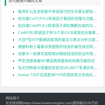
您可能感兴趣的文章
废弃矿山生态修复中渗滤液可控生化致水肥技术研究文献综述
杭白菊CmTCP3-1转录因子基因的克隆与功能研究文献综述
杭白菊CmSPL9-1转录因子调控黄酮合成的功能研究文献综述
CmMYB1转录因子参与介导UV-B诱发杭白菊黄酮合成的功能研究文献综述
大豆P型ATP酶基因家族的鉴定与表达分析文献综述
微塑料和土霉素对秀丽隐杆线虫的毒性效应研究文献综述
加拿大一枝黄花提取物对根结线虫的防治作用研究文献综述
甲型流感病毒NP基因真核载体的构建文献综述
乳化剂种类与用量的改变对SKLB677乳膏的乳化体系及活性成分稳定性影响的初步研究文献综述
human TIGIT及其配体PVR的真核表达及纯化文献综述
网站简介
论文综述网(https://www.lunwenzongshu.com)提供超过100万的