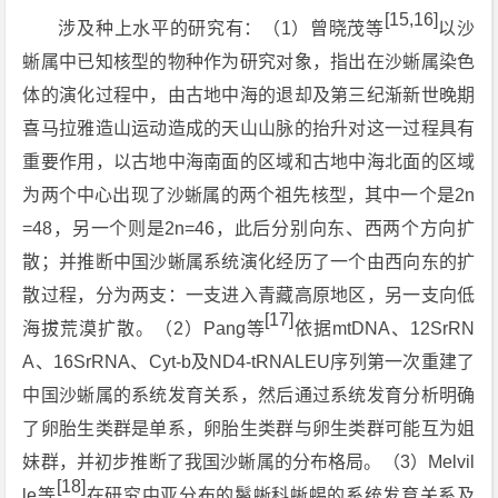
[15,16]
涉及种上水平的研究有：（1）曾晓茂等
以沙
蜥属中已知核型的物种作为研究对象，指出在沙蜥属染色
体的演化过程中，由古地中海的退却及第三纪渐新世晚期
喜马拉雅造山运动造成的天山山脉的抬升对这一过程具有
重要作用，以古地中海南面的区域和古地中海北面的区域
为两个中心出现了沙蜥属的两个祖先核型，其中一个是2n
=48，另一个则是2n=46，此后分别向东、西两个方向扩
散；并推断中国沙蜥属系统演化经历了一个由西向东的扩
散过程，分为两支：一支进入青藏高原地区，另一支向低
[17]
海拔荒漠扩散。（2）Pang等
依据mtDNA、12SrRN
A、16SrRNA、Cyt-b及ND4-tRNALEU序列第一次重建了
中国沙蜥属的系统发育关系，然后通过系统发育分析明确
了卵胎生类群是单系，卵胎生类群与卵生类群可能互为姐
妹群，并初步推断了我国沙蜥属的分布格局。（3）Melvil
[18]
le等
在研究中亚分布的鬣蜥科蜥蜴的系统发育关系及