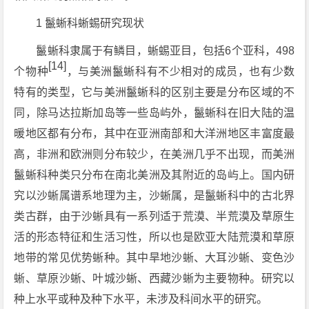
1 鬣蜥科蜥蜴研究现状
鬣蜥科隶属于有鳞目，蜥蜴亚目，包括6个亚科，498
[14]
个物种
，与美洲鬣蜥科有不少相对的成员，也有少数
特有的类型，它与美洲鬣蜥科的区别主要是分布区域的不
同，除马达拉斯加岛等一些岛屿外，鬣蜥科在旧大陆的温
暖地区都有分布，其中在亚洲南部和大洋洲地区丰富度最
高，非洲和欧洲则分布较少，在美洲几乎不出现，而美洲
鬣蜥科种类只分布在南北美洲及其附近的岛屿上。国内研
究以沙蜥属谱系地理为主，沙蜥属，是鬣蜥科中的古北界
类古群，由于沙蜥具有一系列适于荒漠、半荒漠及草原生
活的形态特征和生活习性，所以也是欧亚大陆荒漠和草原
地带的常见优势蜥种。其中旱地沙蜥、大耳沙蜥、变色沙
蜥、草原沙蜥、叶城沙蜥、西藏沙蜥为主要物种。研究以
种上水平或种及种下水平，未涉及科间水平的研究。