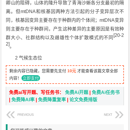
卿山的阻碍，山体的隆升导致了青海沙蜥各分支最初的隔
离。但mtDNA和核基因两种方法引起的分子变异层次不
同，核基因变异主要存在于种群内的个体间；mtDNA变异
则主要存在于种群间，产生这种差异的主要原因是有效种
[20-2
群大小、社群结构以及雌雄性个体扩散模式的不同
2]
。
2 气候生态位
剩余内容已隐藏，您需要先支付
10元
才能查看该篇文章全部
内容！
立即支付
免费ai写开题、写任务书：
免费Ai开题
|
免费Ai任务书
|
免费降AI率
|
免费降重复率
|
论文免费排版
PREVIOUS
NEXT