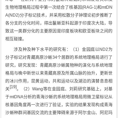
生物地理格局过程中第一次结合了核基因(RAG-1)和mtDN
A(ND2)分子标记技术，并采用松散分子钟理论初步推断了
各分支的分化时间，得出鬣蜥亚科起源于印度次大陆，导
致这一类群分化的主要原因是印度板块和欧亚板块之间的
相互碰撞。
涉及种及种下水平的研究有：（1）金园庭以ND2为
分子标记对青藏高原沙蜥34个居群的系统地理格局进行了
研究，研究发现：青藏高原沙蜥属物种的演化与系统地理
格局与晚中新世以来青藏高原及所属山脉的抬升，更新世
的冰川作用，昆黄运动，共和运动以及湖泊的演替息息相
[19]
关
。（2）Wang等在金园庭、刘莉研究基础上，对基
于mtDNA分析的青海沙蜥的系统地理格局用微卫星标记从
核基因角度再一次进行了验证，实验的结果发现构成青海
沙蜥种群间基因交流的主要障碍来源于阿尔金山、阿尼玛