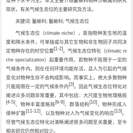
及种下水平为主。本文主要介绍鬣蜥科物种沙蜥属的研究
现状，有关气候生态位的主要研究及方法。
关键词: 鬣蜥科; 鬣蜥科; 气候生态位
气候生态位（climate niche），是指物种发生地的温
度和降水条件，可单独或与其它生物和非生物因子共同决
[1-2]
定物种存在的时空位置
。气候生态位特化（climatic ni
che specialization）起重要作用，若物种不局限于一定的
气候条件内，则在任何环境均能存活，且人为引起的气候
变化对物种生存不会构成影响。而事实上，绝大多数物种
[3]
只能局限在一定的气候条件内
。因此气候生态位特化对
阐述众多问题非常重要，其中包括：大尺度生物地理格局
[4-5]
[6-9]
[10]
、物种丰富度格局
、群落结构
、物种形成入
[11-12]
[13]
侵种扩散
、以及物种对人为气候变化的响应
。
尽管气候生态位特化对清晰阐述很多问题至关重要，至今
相关研究仍然相对较少。