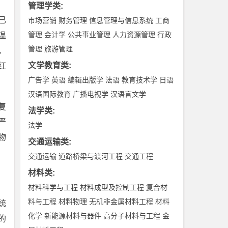
管理学类
:
已
市场营销
财务管理
信息管理与信息系统
工商
管理
会计学
公共事业管理
人力资源管理
行政
温
管理
旅游管理
，
文学教育类
:
红
广告学
英语
编辑出版学
法语
教育技术学
日语
汉语国际教育
广播电视学
汉语言文学
复
法学类
:
严
法学
物
交通运输类
:
交通运输
道路桥梁与渡河工程
交通工程
材料类
:
材料科学与工程
材料成型及控制工程
复合材
料与工程
材料物理
无机非金属材料工程
材料
统
化学
新能源材料与器件
高分子材料与工程
金
的