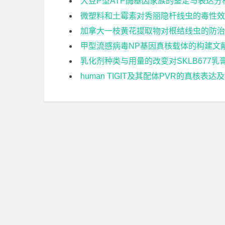
大豆P型ATP酶基因家族的鉴定与表达分
微塑料和土霉素对秀丽隐杆线虫的毒性效
加拿大一枝黄花提取物对根结线虫的防治
甲型流感病毒NP基因真核载体的构建文
乳化剂种类与用量的改变对SKLB677
human TIGIT及其配体PVR的真核表