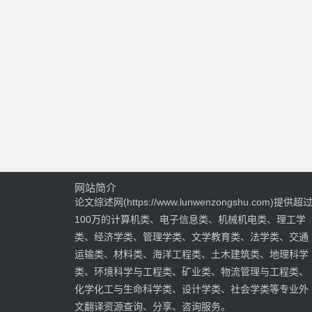
网站简介
论文综述网(https://www.lunwenzongshu.com)提供超
100万的计算机类、电子信息类、机械机电类、理工学
类、经济学类、管理学类、文学教育类、法学类、交通
运输类、材料类、海洋工程类、土木建筑类、地理科学
类、环境科学与工程类、矿业类、物流管理与工程类、
化学化工与生命科学类、设计学类、社会学类等专业外
文翻译资源查询、分享、咨询服务。