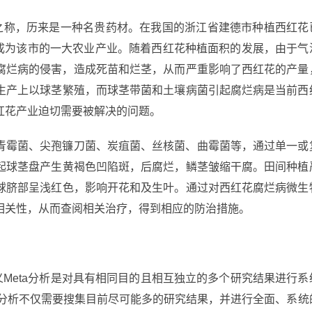
”之称，历来是一种名贵药材。在我国的浙江省建德市种植西红花
经成为该市的一大农业产业。随着西红花种植面积的发展，由于气
受腐烂病的侵害，造成死苗和烂茎，从而严重影响了西红花的产量
生产上以球茎繁殖，而球茎带菌和土壤病菌引起腐烂病是当前西
红花产业迫切需要被解决的问题。
青霉菌、尖孢镰刀菌、炭疽菌、丝核菌、曲霉菌等，通过单一或
起球茎盘产生黄褐色凹陷斑，后腐烂，鳞茎皱缩干腐。田间种植
球脐部呈浅红色，影响开花和及生叶。通过对西红花腐烂病微生
相关性，从而查阅相关治疗，得到相应的防治措施。
分析定义Meta分析是对具有相同目的且相互独立的多个研究结果进行系
a分析不仅需要搜集目前尽可能多的研究结果，并进行全面、系统