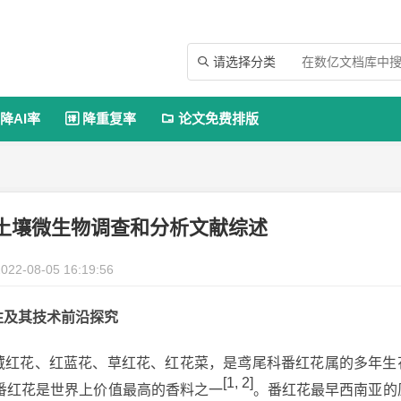
请选择分类

降AI率
降重复率
论文免费排版


土壤微生物调查和分析文献综述
022-08-05 16:19:56
性及其技术前沿探究
藏红花、红蓝花、草红花、红花菜，是鸢尾科番红花属的多年生
[1, 2]
番红花是世界上价值最高的香料之一
。番红花最早西南亚的