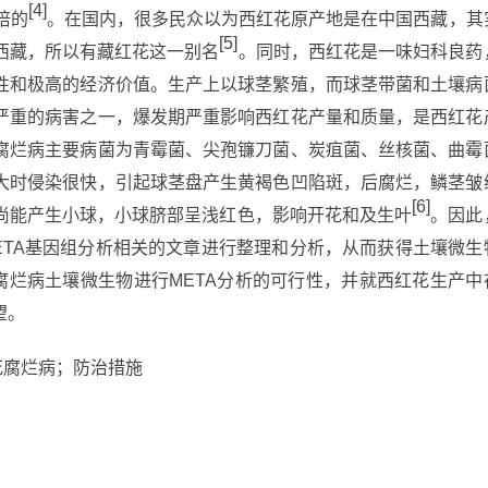
[4]
培的
。在国内，很多民众以为西红花原产地是在中国西藏，其
[5]
西藏，所以有藏红花这一别名
。同时，西红花是一味妇科良药
性和极高的经济价值。生产上以球茎繁殖，而球茎带菌和土壤病
严重的病害之一，爆发期严重影响西红花产量和质量，是西红花
腐烂病主要病菌为青霉菌、尖孢镰刀菌、炭疽菌、丝核菌、曲霉
大时侵染很快，引起球茎盘产生黄褐色凹陷斑，后腐烂，鳞茎皱
[6]
尚能产生小球，小球脐部呈浅红色，影响开花和及生叶
。因此
ETA基因组分析相关的文章进行整理和分析，从而获得土壤微生
腐烂病土壤微生物进行META分析的可行性，并就西红花生产中
望。
花腐烂病；防治措施