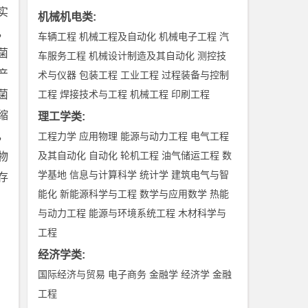
实
机械机电类
:
，
车辆工程
机械工程及自动化
机械电子工程
汽
菌
车服务工程
机械设计制造及其自动化
测控技
产
术与仪器
包装工程
工业工程
过程装备与控制
菌
工程
焊接技术与工程
机械工程
印刷工程
缩
理工学类
:
，
工程力学
应用物理
能源与动力工程
电气工程
及其自动化
自动化
轮机工程
油气储运工程
数
物
学基地
信息与计算科学
统计学
建筑电气与智
存
能化
新能源科学与工程
数学与应用数学
热能
与动力工程
能源与环境系统工程
木材科学与
工程
经济学类
:
国际经济与贸易
电子商务
金融学
经济学
金融
工程