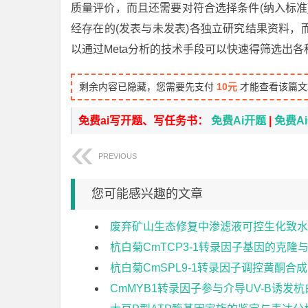
质量评价，而且还需要对符合选择条件(纳入标准
经存在的(发表与未发表)各独立研究结果资料
以通过Meta分析的技术手段可以快速得筛选出
剩余内容已隐藏，您需要先支付
10元
才能查看该篇文
免费ai写开题、写任务书：
免费Ai开题
|
免费A
PREVIOUS
您可能感兴趣的文章
废弃矿山生态修复中渗滤液可控生化致水
杭白菊CmTCP3-1转录因子基因的克隆
杭白菊CmSPL9-1转录因子调控黄酮合
CmMYB1转录因子参与介导UV-B诱