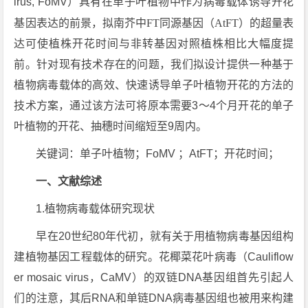
irus, FoMV）具有在单子叶植物中作为病毒载体诱导开花
基因表达的前景，拟南芥中
FT
同源基因（
AtFT
）的超量表
达可使植株开花时间与非转基因对照植株相比大幅度提
前。针对现有技术存在的问题，我们拟设计提供一种基于
植物病毒载体的高效、快速诱导单子叶植物开花的方法的
技术方案，通过该方法可将原本需要3～4个月开花的单子
叶植物的开花、抽穗时间缩短至9周内。
关键词：单子叶植物；FoMV ；AtFT；开花时间；
一、文献综述
1.植物病毒载体研究现状
早在20世纪80年代初，就有关于用植物病毒基因组构
建植物基因工程载体的研究。花椰菜花叶病毒（Cauliflow
er mosaic virus，CaMV）的双链DNA基因组首先引起人
们的注意，其后RNA和单链DNA病毒基因组也被用来构建