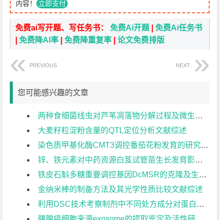
内容！
立即支付
免费ai写开题、写任务书：
免费Ai开题
|
免费Ai任务书
|
免费降AI率
|
免费降重复率
|
论文免费排版
PREVIOUS
NEXT
您可能感兴趣的文章
两种食细菌线虫对芦苇凋落物分解过程及微生物群落特征的影响文献综述
大麦籽粒淀粉含量的QTL定位分析文献综述
染色质甲基化酶CMT3调控番茄花粉发育的研究文献综述
锌、铁元素对中药资源白芨试管苗生长发育影响的研究文献综述
铁皮石斛多糖重要调控基因DcMSR的克隆及生理功能分析文献综述
金纳米棒的制备方法及其光学性质比较文献综述
利用DSC技术考察制剂中不同处方成分对蛋白制剂稳定性的影响文献综述
胰腺癌细胞来源exosome的提取鉴定及活性研究文献综述