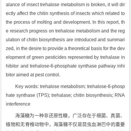
alance of insect trehalose metabolism is broken, it will dir
ectly affect the chitin synthesis of insects which related to
the process of molting and development. In this report, th
e research progress on trehalose metabolism and the reg
ulation of chitin biosynthesis are introduced and summari
zed, in the desire to provide a theoretical basis for the dev
elopment of green pesticides represented by trehalase in
hibitor and trehalose-6-phosphate synthase pathway inhi
bitor aimed at pest control.
Key words: trehalose metabolism; trehalose-6-phosp
hate synthase (TPS); trehalase; chitin biosynthesis; RNA
interference
海藻糖为一种非还原性糖，广泛存在于细菌、真菌、
植物和无脊椎动物中，海藻糖不仅是昆虫血淋巴中的重要