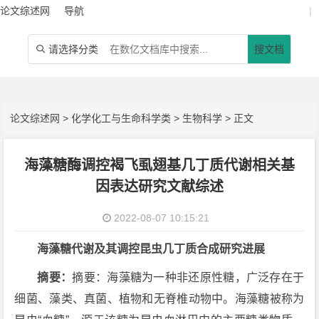
论文综述网
导航
|
请选择分类
搜文档

论文综述网
>
化学化工与生命科学类
>
生物科学
> 正文
海藻糖酶调控褐飞虱翅基几丁质代谢相关基
因表达研究文献综述
2022-08-07 10:15:21
海藻糖代谢及其调控昆虫几丁质合成研究进展
摘要：
摘要：海藻糖为一种非还原性糖，广泛存在于
细菌、藻类、真菌、植物和无脊椎动物中。海藻糖被称为