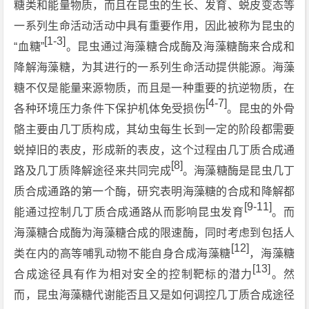
糖类和能量物质，而且在昆虫的生长、发育、蜕皮变态等
一系列生命活动活动中具有重要作用，因此被称为昆虫的
[1-3]
“血糖”
。昆虫通过海藻糖合成酶及海藻糖酶来合成和
降解海藻糖，为其进行的一系列生命活动提供能源。海藻
糖不仅是能量来源物质，而且是一种重要的抗逆物质，在
[4-7]
各种环境压力条件下保护机体免受损伤
。昆虫的外骨
骼主要由几丁质构成，其幼虫每生长到一定的阶段都需要
蜕掉旧的表皮，形成新的表皮，这个过程由几丁质合成通
[8]
路及几丁质降解途径来共同完成
。海藻糖酶是昆虫几丁
质合成通路的第一个酶，研究表明海藻糖的合成和降解都
[9-11]
能通过控制几丁质合成通路从而影响昆虫发育
。而
海藻糖合成酶为海藻糖合成的限速酶，同时考虑到包括人
[12]
类在内的高等哺乳动物不能自身合成海藻糖
，海藻糖
[13]
合成途径具有作为相对安全的控制靶标的潜力
。然
而，昆虫海藻糖代谢能否且又是如何调控几丁质合成途径