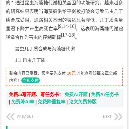
的？通过昆虫海藻糖代谢相关基因的功能研究，越来越多
的研究结果表明当海藻糖供给平衡被打破会导致昆虫几丁
质合成受阻，通路相关基因的表达显著降低、几丁质含量
[9,14-16]
显著下降并产生高死亡率
，这表明海藻糖代谢途
[17-18]
径适合作为害虫的控制靶标
。
昆虫几丁质合成与海藻糖代谢
1.1 昆虫几丁质
剩余内容已隐藏，您需要先支付
10元
才能查看该篇文章全部
内容！
立即支付
免费ai写开题、写任务书：
免费Ai开题
|
免费Ai任务书
|
免费降AI率
|
免费降重复率
|
论文免费排版
PREVIOUS
NEXT