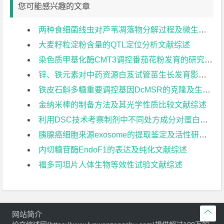
您可能感兴趣的文章
两种食细菌线虫对芦苇凋落物分解过程及微生物群落特征的影响文献综述
大麦籽粒淀粉含量的QTL定位分析文献综述
染色质甲基化酶CMT3调控番茄花粉发育的研究文献综述
锌、铁元素对中药资源白芨试管苗生长发育影响的研究文献综述
铁皮石斛多糖重要调控基因DcMSR的克隆及生理功能分析文献综述
金纳米棒的制备方法及其光学性质比较文献综述
利用DSC技术考察制剂中不同处方成分对蛋白制剂稳定性的影响文献综述
胰腺癌细胞来源exosome的提取鉴定及活性研究文献综述
内切糖苷酶EndoF1的表达及纯化文献综述
福多司坦片人体生物等效性试验文献综述

网站简介