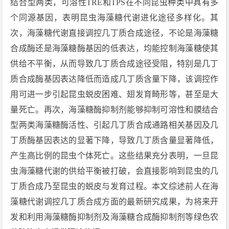
结合型两类，可溶性
TRE
和
TPS
在不同昆虫种类中具有多
个同源基因，表明昆虫海藻糖代谢进化途径多样化。其
次，海藻糖代谢直接调控几丁质合成途径，不论是海藻糖
合成酶还是海藻糖酶基因的低表达，均能控制海藻糖使其
供给不平衡，从而导致几丁质合成途径受阻，特别是几丁
质合成酶基因表达降低而造成几丁质含量下降，该调控作
用可进一步引起昆虫蜕皮困难、翅发育畸形等，甚至是大
量死亡。再次，海藻糖酶抑制剂能够抑制可溶性和膜结合
型两类海藻糖酶活性、引起几丁质合成通路相关基因及几
丁质酶基因表达的显著下降，导致几丁质含量显著降低，
产生高比例的昆虫个体死亡。这些结果充分表明，一旦昆
虫海藻糖代谢的供给平衡被打破，会直接影响到昆虫的几
丁质合成乃至昆虫的蜕皮与发育过程。本文综述前人在海
藻糖代谢调控几丁质合成方面的最新研究成果，为将来开
发和利用海藻糖酶抑制剂及海藻糖合成酶抑制剂等绿色农