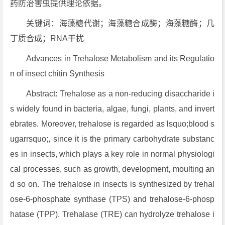
药防治害虫提供理论依据。
关键词：海藻糖代谢；海藻糖合成酶；海藻糖酶；几
丁质合成；RNA干扰
Advances in Trehalose Metabolism and its Regulatio
n of insect chitin Synthesis
Abstract: Trehalose as a non-reducing disaccharide i
s widely found in bacteria, algae, fungi, plants, and invert
ebrates. Moreover, trehalose is regarded as lsquo;blood s
ugarrsquo;, since it is the primary carbohydrate substanc
es in insects, which plays a key role in normal physiologi
cal processes, such as growth, development, moulting an
d so on. The trehalose in insects is synthesized by trehal
ose-6-phosphate synthase (TPS) and trehalose-6-phosp
hatase (TPP). Trehalase (TRE) can hydrolyze trehalose i