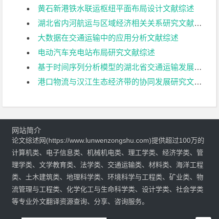
黄石新港铁水联运枢纽平面布局设计文献综述
湖北省内河航运与区域经济相关关系研究文献综述
大数据在交通运输中的应用分析文献综述
电动汽车充电站布局研究文献综述
基于时间序列分析模型的湖北省交通运输发展分析与预测文献综述
港口物流与汉江生态经济带的协同发展研究文献综述
网站简介
论文综述网(https://www.lunwenzongshu.com)提供超过100万的
计算机类、电子信息类、机械机电类、理工学类、经济学类、管
理学类、文学教育类、法学类、交通运输类、材料类、海洋工程
类、土木建筑类、地理科学类、环境科学与工程类、矿业类、物
流管理与工程类、化学化工与生命科学类、设计学类、社会学类
等专业外文翻译资源查询、分享、咨询服务。