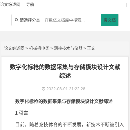
论文综述网
导航
|
请选择分类
搜文档

论文综述网
>
机械机电类
>
测控技术与仪器
> 正文
数字化标枪的数据采集与存储模块设计文献
综述
2022-08-01 21:22:28
数字化标枪的数据采集与存储模块设计
文献综述
1 引言
目前，随着竞技体育的不断发展，新技术不断被引入