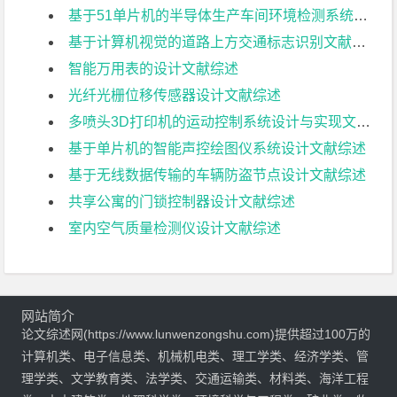
基于51单片机的半导体生产车间环境检测系统文献综述
基于计算机视觉的道路上方交通标志识别文献综述
智能万用表的设计文献综述
光纤光栅位移传感器设计文献综述
多喷头3D打印机的运动控制系统设计与实现文献综述
基于单片机的智能声控绘图仪系统设计文献综述
基于无线数据传输的车辆防盗节点设计文献综述
共享公寓的门锁控制器设计文献综述
室内空气质量检测仪设计文献综述
网站简介
论文综述网(https://www.lunwenzongshu.com)提供超过100万的
计算机类、电子信息类、机械机电类、理工学类、经济学类、管
理学类、文学教育类、法学类、交通运输类、材料类、海洋工程