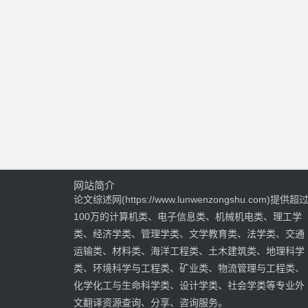
网站简介
论文综述网(https://www.lunwenzongshu.com)提供超
100万的计算机类、电子信息类、机械机电类、理工学
类、经济学类、管理学类、文学教育类、法学类、交通
运输类、材料类、海洋工程类、土木建筑类、地理科学
类、环境科学与工程类、矿业类、物流管理与工程类、
化学化工与生命科学类、设计学类、社会学类等专业外
文翻译资源查询、分享、咨询服务。