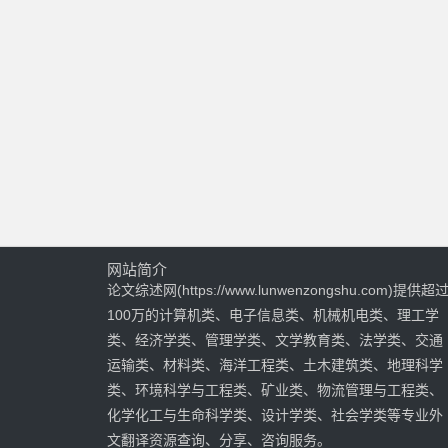
网站简介
论文综述网(https://www.lunwenzongshu.com)提供超
100万的计算机类、电子信息类、机械机电类、理工学
类、经济学类、管理学类、文学教育类、法学类、交通
运输类、材料类、海洋工程类、土木建筑类、地理科学
类、环境科学与工程类、矿业类、物流管理与工程类、
化学化工与生命科学类、设计学类、社会学类等专业外
文翻译资源查询、分享、咨询服务。