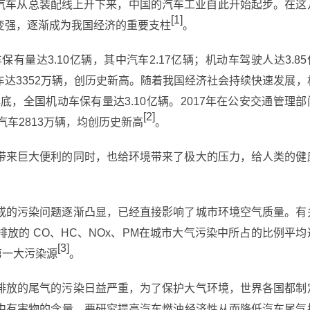
一辆汽车从总装配线上开下来，中国的汽车工业自此开始起步。在这
[1]
变强，逐渐成为我国经济的重要支柱
。
有量达3.10亿辆，其中汽车2.17亿辆；机动车驾驶人达3.85
车达3352万辆，创历史新高。随着我国经济社会持续快速发展，
底，全国机动车保有量达3.10亿辆。2017年在公安交通管理部
[2]
汽车2813万辆，均创历史新高
。
带来巨大便利的同时，也给环境带来了极大的压力，给人类的健
成的污染问题逐渐凸显，已经直接影响了城市环境空气质量。有
放的 CO、HC、NOx、PM在城市大气污染中所占的比例平均
[3]
的第一大污染源
。
排放的尾气的污染日益严重，为了保护大气环境，世界各国都制
中有害物的含量。要研究提高汽车燃油经济性从而降低汽车尾气