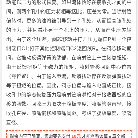
动能以压力的形式恢复。如果流体恰好在接收孔之间的中
间，则两个孔中的压力将相等;因此，压差为零。当喷射管
偏转时，更多的油将被引导到一个孔处，从而提高该孔处
的压力，并且减小另一个孔上的压力，从而产生压差输
出。由于这个压差，阀芯移动并打开压力端口P到一个控
制端口C1;打开其他控制端口C2返回线R。在阀芯移动期
间，它推动反馈弹簧的端部，在喷射管上产生恢复扭矩。
由于反馈扭矩等于磁力的扭矩，喷射管移回到中心位置
（零位置）。由于输入电流，反馈扭矩停在反馈弹簧扭矩
等于扭矩的位置。因此，阀芯位置与输入电流成正比。接
收孔中的静态恢复压力是喷射管喷嘴相对于接收器板的位
移的函数。回收压力取决于腹板厚度、喷嘴管嘴直径、接
收孔直径、喷嘴偏移和喷嘴间距。考虑了腹板厚度、喷嘴
直径、
剩余内容已隐藏，您需要先支付
10元
才能查看该篇文章全部