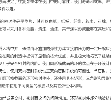
方面决定了往复泵整体在使用中的可靠性，使用寿命和效率。密
条件决定。
的密封件是平垫片，其可以由纸，纸板，纤维，软木，石棉，
还可以采用各种油脂，清漆，油漆，其干燥以形成能够在高压和
插入槽中并且通过由环施加的弹性力建立接触压力的一定压缩应
这在泵的制造中提供了显着的技术优点，并且极大地拓宽了组装
现几乎完全密封的内腔。使用圆形横截面的环的优点在于环设计
凑性，使用双向密封系统设置双向密封系统的可能性，单密封，
了圆形横截面的环形密封件外，还使用具有矩形，三角形和异形
制造中使用不同类型的橡胶以及其它弹性体材料。
2
cm
或更高时，密封面之间的间隙增加。环形密封件部分地被挤