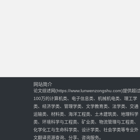
网站简介
论文综述网(https://www.lunwenzongshu.com)提供超
100万的计算机类、电子信息类、机械机电类、理工学
类、经济学类、管理学类、文学教育类、法学类、交通
运输类、材料类、海洋工程类、土木建筑类、地理科学
类、环境科学与工程类、矿业类、物流管理与工程类、
化学化工与生命科学类、设计学类、社会学类等专业外
文翻译资源查询、分享、咨询服务。