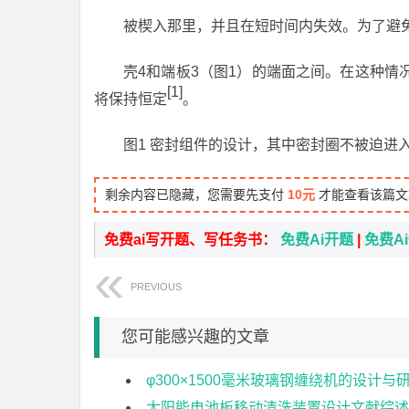
被楔入那里，并且在短时间内失效。为了避
壳4和端板3（图1）的端面之间。在这种情
[1]
将保持恒定
。
图1 密封组件的设计，其中密封圈不被迫进
剩余内容已隐藏，您需要先支付
10元
才能查看该篇文
免费ai写开题、写任务书：
免费Ai开题
|
免费A
PREVIOUS
您可能感兴趣的文章
φ300×1500毫米玻璃钢缠绕机的设计与
太阳能电池板移动清洗装置设计文献综述