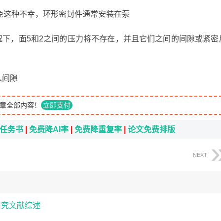
免这种不幸，环形密封件通常安装在泵
况下，面5和2之间的压力将不存在，并且它们之间的间隙或紧密
入间隙
章全部内容！
立即支付
i任务书
|
免费降AI率
|
免费降重复率
|
论文免费排版
NEXT
研究文献综述