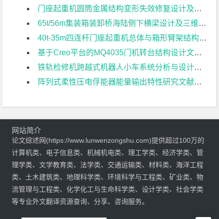
门座起重机圆筒金属结构变形失效修复设计及设备管理对策与分析；文献综述
65t/56m集装箱装卸桥海陆侧下横梁设计及三维建模文献综述
40t-35m四连杆门座起重机总体与箱形臂架结构参数化建模文献综述
基于Creo平台的MQ4035门机转台结构设计文献综述
铁轨检修机跨越式机器人小车系统分析与设计文献综述
阵列式柔性压电俘能器能量输出特性研究文献综述
网站简介
论文综述网(https://www.lunwenzongshu.com)提供超过100万的
计算机类、电子信息类、机械机电类、理工学类、经济学类、管
理学类、文学教育类、法学类、交通运输类、材料类、海洋工程
类、土木建筑类、地理科学类、环境科学与工程类、矿业类、物
流管理与工程类、化学化工与生命科学类、设计学类、社会学类
等专业外文翻译资源查询、分享、咨询服务。