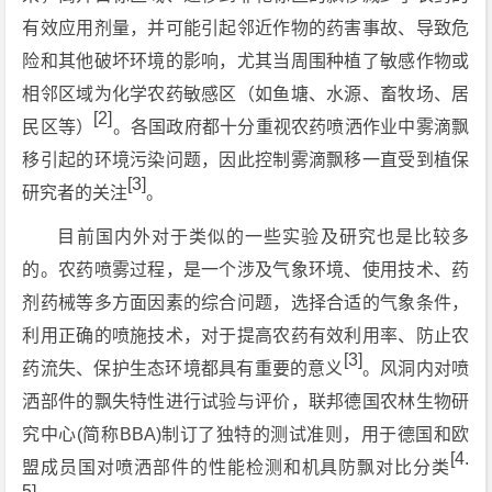
有效应用剂量，并可能引起邻近作物的药害事故、导致危
险和其他破坏环境的影响，尤其当周围种植了敏感作物或
相邻区域为化学农药敏感区（如鱼塘、水源、畜牧场、居
[2]
民区等）
。各国政府都十分重视农药喷洒作业中雾滴飘
移引起的环境污染问题，因此控制雾滴飘移一直受到植保
[3]
研究者的关注
。
目前国内外对于类似的一些实验及研究也是比较多
的。农药喷雾过程，是一个涉及气象环境、使用技术、药
剂药械等多方面因素的综合问题，选择合适的气象条件，
利用正确的喷施技术，对于提高农药有效利用率、防止农
[3]
药流失、保护生态环境都具有重要的意义
。风洞内对喷
洒部件的飘失特性进行试验与评价，联邦德国农林生物研
究中心(简称BBA)制订了独特的测试准则，用于德国和欧
[4.
盟成员国对喷洒部件的性能检测和机具防飘对比分类
5]