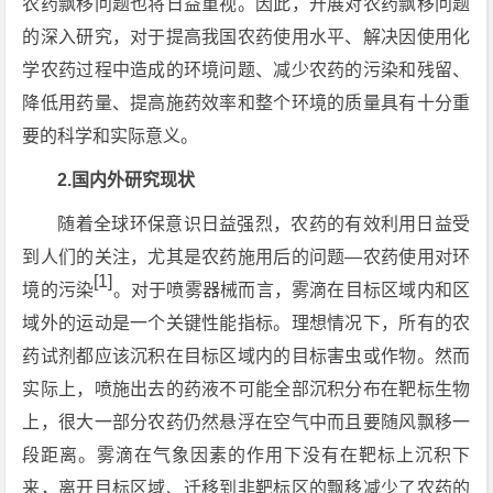
农药飘移问题也将日益重视。因此，开展对农药飘移问题
的深入研究，对于提高我国农药使用水平、解决因使用化
学农药过程中造成的环境问题、减少农药的污染和残留、
降低用药量、提高施药效率和整个环境的质量具有十分重
要的科学和实际意义。
2.国内外研究现状
随着全球环保意识日益强烈，农药的有效利用日益受
到人们的关注，尤其是农药施用后的问题—农药使用对环
[1]
境的污染
。对于喷雾器械而言，雾滴在目标区域内和区
域外的运动是一个关键性能指标。理想情况下，所有的农
药试剂都应该沉积在目标区域内的目标害虫或作物。然而
实际上，喷施出去的药液不可能全部沉积分布在靶标生物
上，很大一部分农药仍然悬浮在空气中而且要随风飘移一
段距离。雾滴在气象因素的作用下没有在靶标上沉积下
来，离开目标区域、迁移到非靶标区的飘移减少了农药的