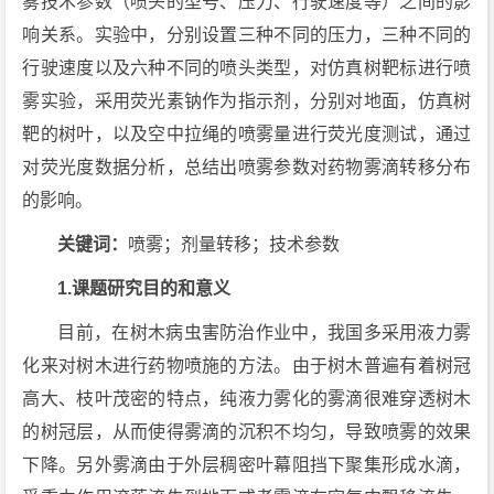
雾技术参数（喷头的型号、压力、行驶速度等）之间的影
响关系。实验中，分别设置三种不同的压力，三种不同的
行驶速度以及六种不同的喷头类型，对仿真树靶标进行喷
雾实验，采用荧光素钠作为指示剂，分别对地面，仿真树
靶的树叶，以及空中拉绳的喷雾量进行荧光度测试，通过
对荧光度数据分析，总结出喷雾参数对药物雾滴转移分布
的影响。
关键词：
喷雾；剂量转移；技术参数
1.课题研究目的和意义
目前，在树木病虫害防治作业中，我国多采用液力雾
化来对树木进行药物喷施的方法。由于树木普遍有着树冠
高大、枝叶茂密的特点，纯液力雾化的雾滴很难穿透树木
的树冠层，从而使得雾滴的沉积不均匀，导致喷雾的效果
下降。另外雾滴由于外层稠密叶幕阻挡下聚集形成水滴，