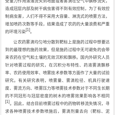
受重力作用滚落流失到地面或者雾滴在空气中飘移流失，
造成冠层内部及树干病虫害得不到有效控制，为了有效控
制病虫害，人们不得不采用大容量、淋洗式的喷雾方法，
增加喷药次数等手段，结果造成了农药的大量浪费和严重
[1]
的环境污染
。
让农药雾滴均匀地分散到靶标上是施药过程中想要达
到的最理想的施药效果，但是施药过程中无可避免的会带
来农药在空气和土壤的无效沉积和飘移。国内外研究人员
针对喷雾过程的研究，在沉积分布特性、药液雾滴飘移
率、农药使用效率、喷雾技术参数等方面作了大量的试验
研究。有关研究表明，喷雾量、雾滴粒径、机具行驶速
度、雾流方向、喷雾压力等喷雾技术参数对于不同生长期
的不同冠形与冠层密度的树木的喷雾效果影响各不相同
[1]
。因此，结合目前喷雾过程中的药物转移流失情况，寻
求各种喷雾技术参数喷施后，雾滴剂量去向（靶标、泥