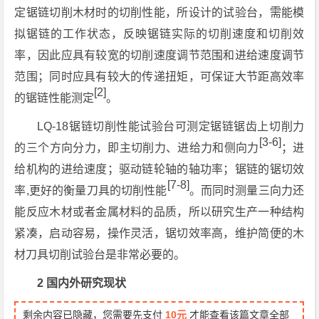
定锯链切削木材时的切削性能，所设计的试验台，需能模
拟锯链的工作状态，反映锯链实际的切削速度和切削效
率，因此应具有较宽的切削速度调节范围和进给速度调节
范围；同时应具有较大的传递扭矩，可保证大节距高效率
[2]
的锯链性能测定
。
LQ-18锯链切削性能试验台可测定锯链锯齿上切削力
[3-6]
的三个方向分力，即主切削力、进给力和侧向力
；进
给机构的进给速度；驱动链轮轴的轴功率；锯链的锯切效
[7-8]
率,更好的衡量刀具的切削性能
。而同时测量三向力还
能反应木材或者金属材料的品质，所以研究生产一种结构
紧凑，启动容易，操作灵活，锯切效率高，维护简便的木
材刀具切削试验台是非常必要的。
2 国内外研究现状
剩余内容已隐藏，您需要先支付
10元
才能查看该篇文章全部