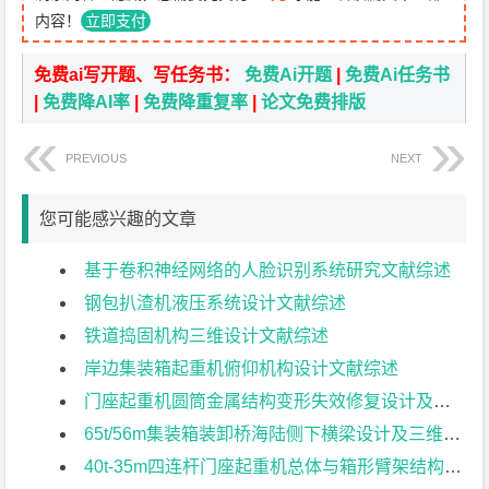
内容！
立即支付
免费ai写开题、写任务书：
免费Ai开题
|
免费Ai任务书
|
免费降AI率
|
免费降重复率
|
论文免费排版
PREVIOUS
NEXT
您可能感兴趣的文章
基于卷积神经网络的人脸识别系统研究文献综述
钢包扒渣机液压系统设计文献综述
铁道捣固机构三维设计文献综述
岸边集装箱起重机俯仰机构设计文献综述
门座起重机圆筒金属结构变形失效修复设计及设备管理对策与分析；文献综述
65t/56m集装箱装卸桥海陆侧下横梁设计及三维建模文献综述
40t-35m四连杆门座起重机总体与箱形臂架结构参数化建模文献综述