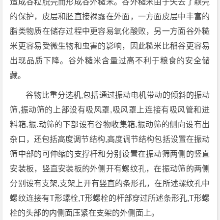
造成谷粒脱壳而形成谷外糙米。谷外糙米由于失去了颖壳
的保护，皮层和胚直接裸露在外面，一方面皮层中丰富的
脂类物质在储存过程中更容易氧化酸败，另一方面谷外糙
米更容易受微生物和虫害的影响，因此糙米比稻谷更容易
出现品质下降。谷外糙米含量过高不利于粮食的安全储
藏。
谷物比重分选机,包括通过振动电机带动的倾斜的振动
筛,振动筛的上部设有吸风罩,吸风罩上连接有吸风管和进
料箱,振.动筛的下部设有谷物收集箱,振动筛的侧向设有出
杂口，还包括高度调节结构,高度调节结构包括设置在振动
筛中部的可伸缩的支撑杆和分别设置在振动筛两侧的竖直
安装板，竖直安装板的外侧开有螺纹孔，在振动筛的两侧
分别设有支架,支架上开有竖直的条形孔，在所述螺纹孔中
螺纹连接有T形螺栓,T形螺栓的杆部穿过所述条形孔,T形螺
栓的头部的内侧面压紧在支架的外侧面上。