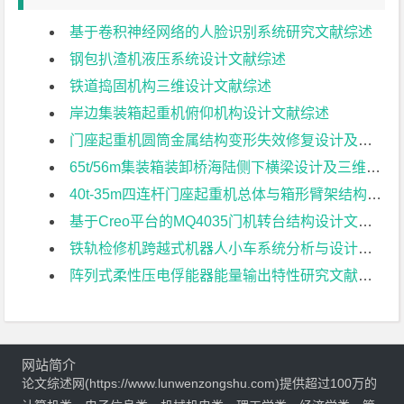
基于卷积神经网络的人脸识别系统研究文献综述
钢包扒渣机液压系统设计文献综述
铁道捣固机构三维设计文献综述
岸边集装箱起重机俯仰机构设计文献综述
门座起重机圆筒金属结构变形失效修复设计及设备管理对策与分析；文献综述
65t/56m集装箱装卸桥海陆侧下横梁设计及三维建模文献综述
40t-35m四连杆门座起重机总体与箱形臂架结构参数化建模文献综述
基于Creo平台的MQ4035门机转台结构设计文献综述
铁轨检修机跨越式机器人小车系统分析与设计文献综述
阵列式柔性压电俘能器能量输出特性研究文献综述
网站简介
论文综述网(https://www.lunwenzongshu.com)提供超过100万的