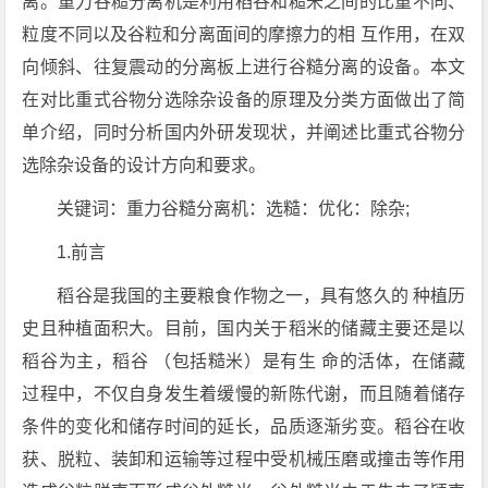
离。重力谷糙分离机是利用稻谷和糙米之间的比重不同、
粒度不同以及谷粒和分离面间的摩擦力的相 互作用，在双
向倾斜、往复震动的分离板上进行谷糙分离的设备。本文
在对比重式谷物分选除杂设备的原理及分类方面做出了简
单介绍，同时分析国内外研发现状，并阐述比重式谷物分
选除杂设备的设计方向和要求。
关键词：重力谷糙分离机：选糙：优化：除杂;
1.前言
稻谷是我国的主要粮食作物之一，具有悠久的 种植历
史且种植面积大。目前，国内关于稻米的储藏主要还是以
稻谷为主，稻谷 （包括糙米）是有生 命的活体，在储藏
过程中，不仅自身发生着缓慢的新陈代谢，而且随着储存
条件的变化和储存时间的延长，品质逐渐劣变。稻谷在收
获、脱粒、装卸和运输等过程中受机械压磨或撞击等作用