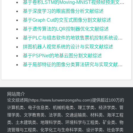
基于卷积LSTM的Moving-MNIST视频帧预测文献综述
基于深度学习的眼底图像分析文献综述
基于Graph Cut的交互式图像分割文献综述
基于遗传算法的LQR控制器优化文献综述
基于PLC与组态软件的地铁售票机控制系统设计文献综述
拼图机器人视觉系统的设计与实现文献综述
基于PSPNet的地基云图分割文献综述
基于局部特征的图像分类算法研究与实现文献综述
网站简介
论文综述网(https://www.lunwenzongshu.com)提供超过100万的
计算机类、电子信息类、机械机电类、理工学类、经济学类、管
理学类、文学教育类、法学类、交通运输类、材料类、海洋工程
类、土木建筑类、地理科学类、环境科学与工程类、矿业类、物
流管理与工程类、化学化工与生命科学类、设计学类、社会学类