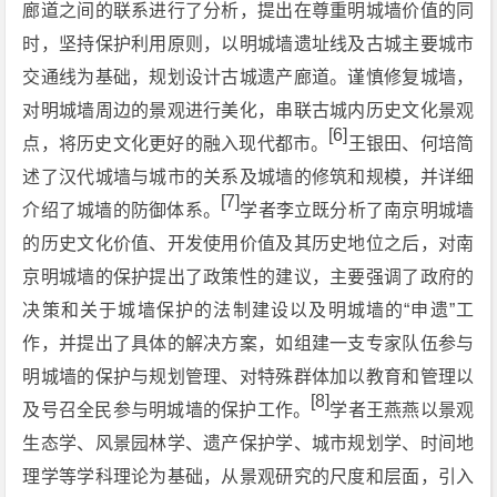
廊道之间的联系进行了分析，提出在尊重明城墙价值的同
时，坚持保护利用原则，以明城墙遗址线及古城主要城市
交通线为基础，规划设计古城遗产廊道。谨慎修复城墙，
对明城墙周边的景观进行美化，串联古城内历史文化景观
[6]
点，将历史文化更好的融入现代都市。
王银田、何培简
述了汉代城墙与城市的关系及城墙的修筑和规模，并详细
[7]
介绍了城墙的防御体系。
学者李立既分析了南京明城墙
的历史文化价值、开发使用价值及其历史地位之后，对南
京明城墙的保护提出了政策性的建议，主要强调了政府的
决策和关于城墙保护的法制建设以及明城墙的“申遗”工
作，并提出了具体的解决方案，如组建一支专家队伍参与
明城墙的保护与规划管理、对特殊群体加以教育和管理以
[8]
及号召全民参与明城墙的保护工作。
学者王燕燕以景观
生态学、风景园林学、遗产保护学、城市规划学、时间地
理学等学科理论为基础，从景观研究的尺度和层面，引入