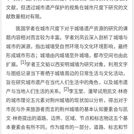
文献，但透过城市遗产保护的视角在城市尺度下研究的文
献数量相对有限。
我国学者在城市尺度下对于城墙遗产资源的研究的课
题内容相对而言较为丰富。学者刘凤云深入剖析了城墙与
城市的渊源，指出城墙受自然环境与文化环境影响，最终
形成城市形态；城墙由内城墙至外城墙，都市空间也由此
[1]
扩展。
学者王文韬以西安明城墙为研究对象，利用文字
与图纸记录当下寄栖于城墙周边的日常生活与文化活动，
旨在研究城市遗产在当代人们生活中的角色，以及城市遗
[2]
产与当地人们生活的关系。
李玉堂、潘琴试用凯文·林奇
的城市理论五元素对荆州城墙的现状加以分析，得出对于
市民与外来旅游者而言的荆州城墙的基本认知要素会与凯
文·林奇提出的道路、边界、区域、节点和标志物这五个基
本要素会有所不同。作为城市的一部分，道路、标志和节