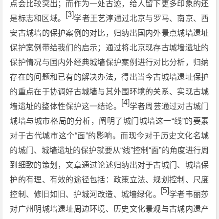
点会比较突出；而作为一处古迹，给人留下更多印象的还
[3]
是标志和区域。
学者王艺淳通过北京与罗马、南京、西
安古城墙的保护案例的对比，归纳出国内外景点城墙遗址
保护案例带给我们的启示；通过将北京现存古城墙遗址的
保护情况与国内外经典城墙保护案例进行对比分析，归纳
存在的问题和已有的解决办法，得出当今古城墙遗址保护
的重点在于协调好古城墙与其外围环境的关系、实现古城
[4]
墙遗址的整体性保护这一结论。
学者周芸通过对古城门
城墙与城市格局的分析，阐明了城门城墙这一“线”的要素
对于古代城市这个“面”的影响。而现今对于历史文化名城
的城门、城墙遗址的保护就要从“线”控制“面”的角度进行周
到细致的策划，文章通过论述归纳出对于古城门、城墙保
护的有理、有效的途径包括：政策立法、规划控制、尺度
[5]
控制、修旧如旧、护城河改造、城墙绿化。
学者韦丽莎
对广州明城墙遗址周边环境、历史文化景观与古城内遗产