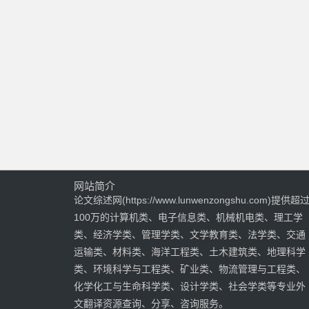
网站简介
论文综述网(https://www.lunwenzongshu.com)提供超
100万的计算机类、电子信息类、机械机电类、理工学
类、经济学类、管理学类、文学教育类、法学类、交通
运输类、材料类、海洋工程类、土木建筑类、地理科学
类、环境科学与工程类、矿业类、物流管理与工程类、
化学化工与生命科学类、设计学类、社会学类等专业外
文翻译资源查询、分享、咨询服务。