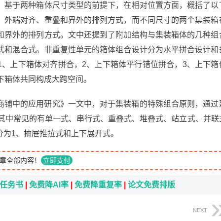
。基于两种箱体尺寸类型的前提下，在相对位置方面，概括了以
、外端对齐、重叠和界外的排列方式，而不同尺寸的两个集装箱
和界外的排列方式。文中还提到了附加结构与集装箱体的几种组
式和混合式。非重复性单元的箱体组合设计分为水平拼合设计和
1、上下箱体对齐拼合，2、上下箱体平行错位拼合，3、上下箱
下箱体共同构成大跨空间。
商铺中的应用研究》一文中，对于集装箱的特殊组合原则，通过
。其中常见的有单一式、串行式、重叠式、堆叠式、站立式、并联
分为1、抽屉推拉式和上下展开式。
章全部内容！
立即支付
i任务书
|
免费降AI率
|
免费降重复率
|
论文免费排版
NEXT