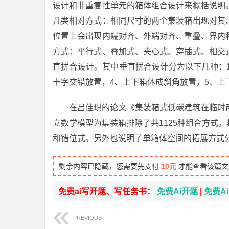
设计和非重复性单元的箱体组合设计来概括说明
几类相对方式：相同尺寸的两个集装箱出现对其
位置上会出现内端对齐、外端对齐、重叠、界内
方式：平行式、叠加式、夹心式、穿插式、相交
直拼合设计。其中垂直拼合设计分为以下几种：
十字交错放置，4、上下箱体成斜角放置，5、上
在吕佳琪的论文《集装箱式低碳建筑在临时
立数学模型为集装箱排除了共1125种组合方式
和错位式。另外也说明了单箱体空间的拓展方式
剩余内容已隐藏，您需要先支付
10元
才能查看该篇文
免费ai写开题、写任务书：
免费Ai开题
|
免费A
PREVIOUS