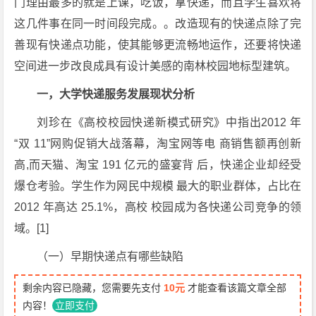
门理由最多的就是上课，吃饭，拿快递，而且学生喜欢将
这几件事在同一时间段完成。。改造现有的快递点除了完
善现有快递点功能，使其能够更流畅地运作，还要将快递
空间进一步改良成具有设计美感的南林校园地标型建筑。
一，大学快递服务发展现状分析
刘珍在《高校校园快递新模式研究》中指出2012 年
“双 11”网购促销大战落幕，淘宝网等电 商销售额再创新
高,而天猫、淘宝 191 亿元的盛宴背 后，快递企业却经受
爆仓考验。学生作为网民中规模 最大的职业群体，占比在
2012 年高达 25.1%，高校 校园成为各快递公司竞争的领
域。[1]
（一）早期快递点有哪些缺陷
剩余内容已隐藏，您需要先支付
10元
才能查看该篇文章全部
内容！
立即支付