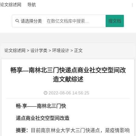
论文综述网
导航
|
请选择分类
搜文档

论文综述网
>
设计学类
>
环境设计
> 正文
畅享—南林北三门快递点商业社交空型间改
造文献综述
2022-08-06 14:56:25
畅·享——南林北三门快
递点商业社交空型间改造
摘要：
目前南京林业大学大三门快递点，是疫情影响