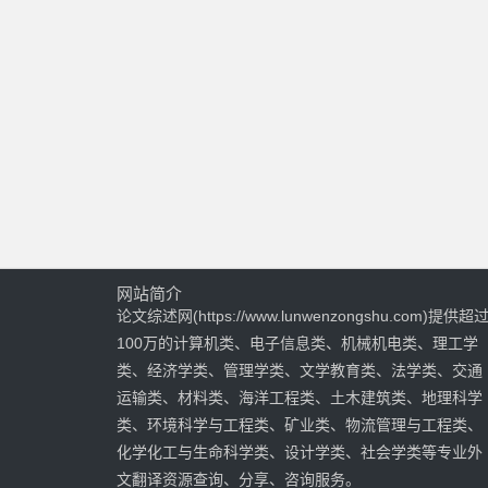
网站简介
论文综述网(https://www.lunwenzongshu.com)提供超
100万的计算机类、电子信息类、机械机电类、理工学
类、经济学类、管理学类、文学教育类、法学类、交通
运输类、材料类、海洋工程类、土木建筑类、地理科学
类、环境科学与工程类、矿业类、物流管理与工程类、
化学化工与生命科学类、设计学类、社会学类等专业外
文翻译资源查询、分享、咨询服务。