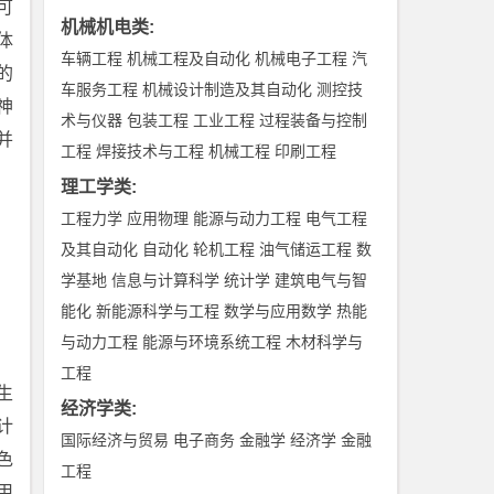
可
机械机电类
:
体
车辆工程
机械工程及自动化
机械电子工程
汽
的
车服务工程
机械设计制造及其自动化
测控技
神
术与仪器
包装工程
工业工程
过程装备与控制
并
工程
焊接技术与工程
机械工程
印刷工程
理工学类
:
工程力学
应用物理
能源与动力工程
电气工程
及其自动化
自动化
轮机工程
油气储运工程
数
学基地
信息与计算科学
统计学
建筑电气与智
能化
新能源科学与工程
数学与应用数学
热能
与动力工程
能源与环境系统工程
木材科学与
工程
生
经济学类
:
计
国际经济与贸易
电子商务
金融学
经济学
金融
色
工程
用