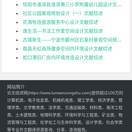
信阳市淮滨县淮滨第三小学附属幼儿园设计文献综述
社区公园景观规划设计（一）文献综述
花海牧场旅游服务中心设计文献综述
逸生活—书法工作室空间设计文献综述
古墟新生——宁波市鄞州区石家村景观空间规划设计文献综述
南昌天虹商场健身空间内环境设计文献综述
蛇口港旧厂房内环境改造设计文献综述
网站简介
论文综述网(https://www.lunwenzongshu.com)提供超过100万的
计算机类、电子信息类、机械机电类、理工学类、经济学类、管
理学类、文学教育类、法学类、交通运输类、材料类、海洋工程
类、土木建筑类、地理科学类、环境科学与工程类、矿业类、物
流管理与工程类、化学化工与生命科学类、设计学类、社会学类
等专业外文翻译资源查询、分享、咨询服务。