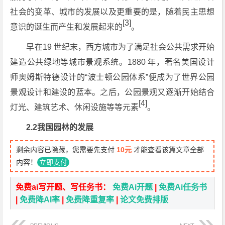
社会的变革、城市的发展以及更重要的是，随着民主思想
[3]
意识的诞生而产生和发展起来的
。
早在19 世纪末，西方城市为了满足社会公共需求开始
建造公共绿地等城市景观系统。1880 年，著名美国设计
师奥姆斯特德设计的“波士顿公园体系”便成为了世界公园
景观设计和建设的蓝本。之后，公园景观又逐渐开始结合
[4]
灯光、建筑艺术、休闲设施等等元素
。
2.2我国园林的发展
剩余内容已隐藏，您需要先支付
10元
才能查看该篇文章全部
内容！
立即支付
免费ai写开题、写任务书：
免费Ai开题
|
免费Ai任务书
|
免费降AI率
|
免费降重复率
|
论文免费排版