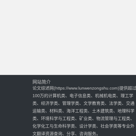
网站简介
论文综述网(https://www.lunwenzongshu.com)提供超
100万的计算机类、电子信息类、机械机电类、理工学
类、经济学类、管理学类、文学教育类、法学类、交通
运输类、材料类、海洋工程类、土木建筑类、地理科学
类、环境科学与工程类、矿业类、物流管理与工程类、
化学化工与生命科学类、设计学类、社会学类等专业外
文翻译资源查询、分享、咨询服务。