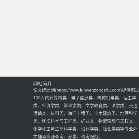
网站简介
论文综述网(https://www.lunwenzongshu.com)提供超
100万的计算机类、电子信息类、机械机电类、理工学
类、经济学类、管理学类、文学教育类、法学类、交通
运输类、材料类、海洋工程类、土木建筑类、地理科学
类、环境科学与工程类、矿业类、物流管理与工程类、
化学化工与生命科学类、设计学类、社会学类等专业外
文翻译资源查询、分享、咨询服务。