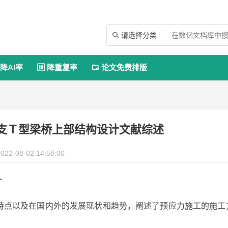
请选择分类

降AI率
降重复率
论文免费排版


简支Ｔ型梁桥上部结构设计文献综述
022-08-02 14:58:00
计
特点以及在国内外的发展现状和趋势，阐述了预应力施工的施工