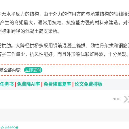
用下无水平反力的结构，由于外力的作用方向与承重结构的轴线接
产生的弯矩最大，通常用抗弯、抗拉能力强的材料来建造。对
是标准跨径的混凝土简支梁桥。
圈或拱肋。大跨径拱桥多采用钢筋混凝土箱拱、劲性骨架拱和钢筋
养护工作量少，抗风性能好。而且外形酷似彩虹卧波，十分美观
章全部内容！
立即支付
i任务书
|
免费降AI率
|
免费降重复率
|
论文免费排版
NEXT
文献综述