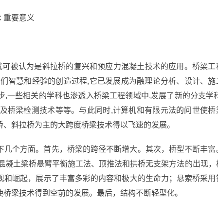
术 重要意义
成就可被认为是斜拉桥的复兴和预应力混凝土技术的应用。桥梁工
者们智慧和经验的创造过程,它已发展成为融理论分析、设计、施
,一些相关的学科也渗透入桥梁工程领域中,发展了新的分支学科
制及桥梁检测技术等等。与此同时,计算机和有限元法的问世使桥
桥、斜拉桥为主的大跨度桥梁技术得以飞速的发展。
下几个方面。首先，桥梁的跨径不断增大。其次，桥型不断丰富
：混凝土梁桥悬臂平衡施工法、顶推法和拱桥无支架方法的出现，
现和崛起，展示了丰富多彩的内容和极大的生命力；悬索桥采用
使桥梁技术得到空前的发展。最后，结构不断轻型化。