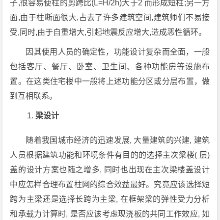
子,很容易使柱的剪跨比(L=H/2h)大于2 而形成短柱;另一方
面,由于柱断面很大,占去了许多建筑空间,建筑师们不易接
受,同时,由于自重增大,引起地震反应增大,造成恶性循环。
因其使用人员的确定性，功能设计复杂而全面，一般
包括客厅、餐厅、卧室、卫生间、各种功能房等设施布
置。在这类住宅楼中一般将上述功能分区或分层布置，做
到互相联系。
梁设计
随着我国城市经济的迅速发展, 大量建筑的兴建, 建筑
人员根据建筑功能和环境条件有目的的选择主次梁楼( 层)
盖的设计方案也随之增多, 同时也出现在主次梁楼盖设计
中应怎样合理布置柱网的综合效益最好。究竟应该选择短
跨为主梁还是选择长跨为主梁, 在框架梁的弹性受力分析
和承载力计算时, 是否应该考虑现浇板的共同工作效应, 如