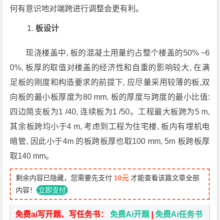
何有意识地对端跨进行调整会更有利。
板设计
现浇楼盖中, 板的混凝土用量约占整个楼盖的50% ~6
0%, 板厚的取值对楼盖的经济性和自重的影响较大, 在满
足板的刚度和构造要求的前提下, 应尽量采用较薄的板,双
向板的最小板厚度为80 mm, 板的厚度与跨度的最小比值:
四边简支板为1 /40, 连续板为1 /50。工程最大板跨为5 m,
其余板跨均小于4 m, 考虑到工程为住宅楼, 板内有埋机电
暗管, 因此小于4m 的板跨板厚也取100 mm, 5m 板跨板厚
取140 mm。
剩余内容已隐藏，您需要先支付
10元
才能查看该篇文章全部
内容！
立即支付
免费ai写开题、写任务书：
免费Ai开题
|
免费Ai任务书