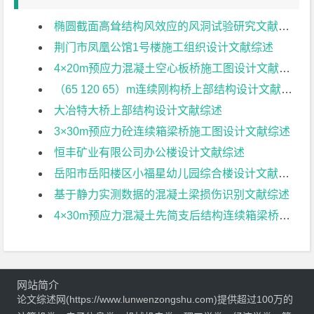
椭圆截面高耸结构风效应的风洞试验研究文献综述
荆门市凤凰公馆1号楼施工组织设计文献综述
4×20m预应力混凝土空心板桥施工图设计文献综述
（65 120 65）m连续刚构桥上部结构设计文献综述
大冶特大桥上部结构设计文献综述
3×30m预应力砼连续箱梁桥施工图设计文献综述
恒丰矿业有限公司办公楼设计文献综述
岳阳市岳阳楼区小福星幼儿园综合楼设计文献综述
基于静力实测数据的混凝土梁损伤识别文献综述
4×30m预应力混凝土先简支后结构连续箱梁桥部分结构设计文献综述
网站简介
论文综述网(https://www.lunwenzongshu.com)提供超过100万的