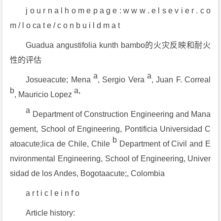
j o u r n a l h o m e p a g e : w w w . e l s e v i e r . c o
m / l o ca t e / c o n b u i l d m a t
Guadua angustifolia kunth bambo的火灾反映和耐火
性的评估
a
a
Josueacute; Mena
, Sergio Vera
, Juan F. Correal
b
a,
, Mauricio Lopez
a
Department of Construction Engineering and Mana
gement, School of Engineering, Pontificia Universidad C
b
atoacute;lica de Chile, Chile
Department of Civil and E
nvironmental Engineering, School of Engineering, Univer
sidad de los Andes, Bogotaacute;, Colombia
a r t i c l e i n f o
Article history: