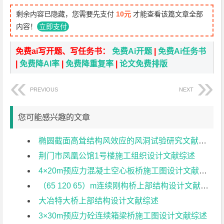
剩余内容已隐藏，您需要先支付
10元
才能查看该篇文章全部
内容！
立即支付
免费ai写开题、写任务书：
免费Ai开题
|
免费Ai任务书
|
免费降AI率
|
免费降重复率
|
论文免费排版
PREVIOUS
NEXT
您可能感兴趣的文章
椭圆截面高耸结构风效应的风洞试验研究文献综述
荆门市凤凰公馆1号楼施工组织设计文献综述
4×20m预应力混凝土空心板桥施工图设计文献综述
（65 120 65）m连续刚构桥上部结构设计文献综述
大冶特大桥上部结构设计文献综述
3×30m预应力砼连续箱梁桥施工图设计文献综述